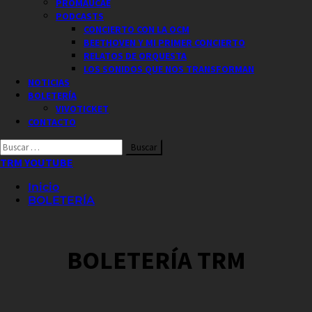
PROMAUCAE
PODCASTS
CONCIERTO CON LA OCM
BEETHOVEN Y MI PRIMER CONCIERTO
RELATOS DE ORQUESTA
LOS SONIDOS QUE NOS TRANSFORMAN
NOTICIAS
BOLETERÍA
VIVOTICKET
CONTACTO
Buscar
por:
TRM YOUTUBE
Inicio
BOLETERÍA
BOLETERÍA TRM