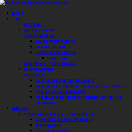
Saltar
al
Menú
INICIO
contenido
principal
TRM
HISTORIA
MISIÓN Y VISIÓN
TRANSPARENCIA
LEY DE PRESUPUESTO
PROYECTO OCM
OTROS DOCUMENTOS
LOGO TRM
ARRIENDOS – FICHA TÉCNICA
AUSPICIADORES
CATÁLOGOS
CATÁLOGO DE ARTES DEL MAULE
CATÁLOGO DE ESPACIOS CULTURALES DEL MAULE
MEDIOS DE COMUNICACIÓN
AGRUPACIONES INSTRUMENTALES JUVENILES E
INFANTILES
ELENCOS
ORQUESTA CLÁSICA DEL MAULE (OCM)
ORQUESTA CLÁSICA DEL MAULE
OCM / ELENCO
OCM / MULTIMEDIA