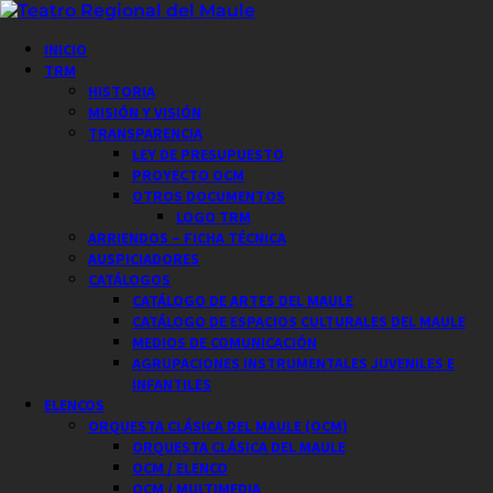
Saltar
al
Menú
INICIO
contenido
principal
TRM
HISTORIA
MISIÓN Y VISIÓN
TRANSPARENCIA
LEY DE PRESUPUESTO
PROYECTO OCM
OTROS DOCUMENTOS
LOGO TRM
ARRIENDOS – FICHA TÉCNICA
AUSPICIADORES
CATÁLOGOS
CATÁLOGO DE ARTES DEL MAULE
CATÁLOGO DE ESPACIOS CULTURALES DEL MAULE
MEDIOS DE COMUNICACIÓN
AGRUPACIONES INSTRUMENTALES JUVENILES E
INFANTILES
ELENCOS
ORQUESTA CLÁSICA DEL MAULE (OCM)
ORQUESTA CLÁSICA DEL MAULE
OCM / ELENCO
OCM / MULTIMEDIA