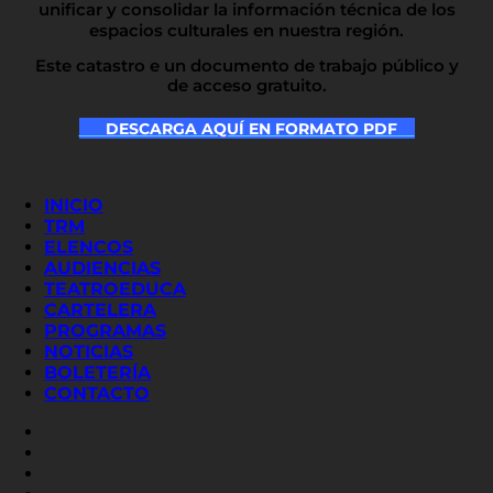
unificar y consolidar la información técnica de los
espacios culturales en nuestra región.
Este catastro e un documento de trabajo público y
de acceso gratuito.
DESCARGA AQUÍ EN FORMATO PDF
INICIO
TRM
ELENCOS
AUDIENCIAS
TEATROEDUCA
CARTELERA
PROGRAMAS
NOTICIAS
BOLETERÍA
CONTACTO
FACEBOOK
INSTAGRAM
YOUTUBE