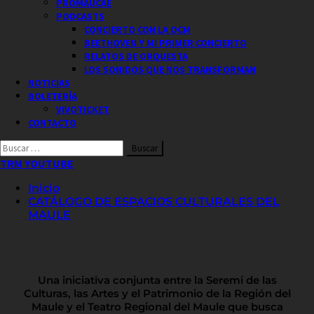
PROMAUCAE
PODCASTS
CONCIERTO CON LA OCM
BEETHOVEN Y MI PRIMER CONCIERTO
RELATOS DE ORQUESTA
LOS SONIDOS QUE NOS TRANSFORMAN
NOTICIAS
BOLETERÍA
VIVOTICKET
CONTACTO
Buscar
por:
TRM YOUTUBE
Inicio
CATÁLOGO DE ESPACIOS CULTURALES DEL
MAULE
Una iniciativa conjunta entre la Seremi de las
Culturas, las Artes y el Patrimonio de la Región del
Maule y el Teatro Regional del Maule que busca