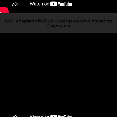
GBB Rhapsody in Blue – George Gershwin/Gordon
Goodwin’s