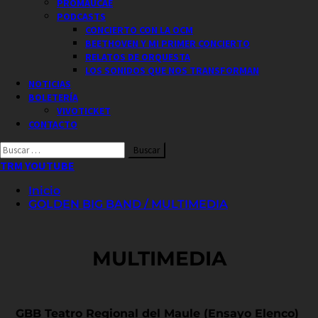
PROMAUCAE
PODCASTS
CONCIERTO CON LA OCM
BEETHOVEN Y MI PRIMER CONCIERTO
RELATOS DE ORQUESTA
LOS SONIDOS QUE NOS TRANSFORMAN
NOTICIAS
BOLETERÍA
VIVOTICKET
CONTACTO
Buscar
por:
TRM YOUTUBE
Inicio
GOLDEN BIG BAND / MULTIMEDIA
MULTIMEDIA
GBB Teatro Regional del Maule (Ensayo Elenco)