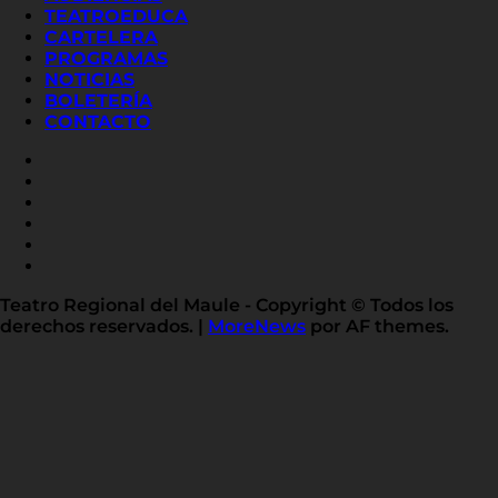
TEATROEDUCA
CARTELERA
PROGRAMAS
NOTICIAS
BOLETERÍA
CONTACTO
FACEBOOK
INSTAGRAM
YOUTUBE
X
TWITTER
FLICKR
LINKED
IN
Teatro Regional del Maule - Copyright © Todos los
derechos reservados.
|
MoreNews
por AF themes.