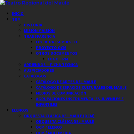
Saltar
al
Menú
INICIO
contenido
principal
TRM
HISTORIA
MISIÓN Y VISIÓN
TRANSPARENCIA
LEY DE PRESUPUESTO
PROYECTO OCM
OTROS DOCUMENTOS
LOGO TRM
ARRIENDOS – FICHA TÉCNICA
AUSPICIADORES
CATÁLOGOS
CATÁLOGO DE ARTES DEL MAULE
CATÁLOGO DE ESPACIOS CULTURALES DEL MAULE
MEDIOS DE COMUNICACIÓN
AGRUPACIONES INSTRUMENTALES JUVENILES E
INFANTILES
ELENCOS
ORQUESTA CLÁSICA DEL MAULE (OCM)
ORQUESTA CLÁSICA DEL MAULE
OCM / ELENCO
OCM / MULTIMEDIA