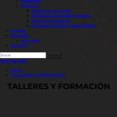
PROMAUCAE
PODCASTS
CONCIERTO CON LA OCM
BEETHOVEN Y MI PRIMER CONCIERTO
RELATOS DE ORQUESTA
LOS SONIDOS QUE NOS TRANSFORMAN
NOTICIAS
BOLETERÍA
VIVOTICKET
CONTACTO
Buscar
por:
TRM YOUTUBE
Inicio
TALLERES & FORMACIÓN
TALLERES Y FORMACIÓN