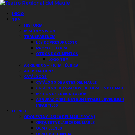
Saltar
al
Menú
INICIO
contenido
principal
TRM
HISTORIA
MISIÓN Y VISIÓN
TRANSPARENCIA
LEY DE PRESUPUESTO
PROYECTO OCM
OTROS DOCUMENTOS
LOGO TRM
ARRIENDOS – FICHA TÉCNICA
AUSPICIADORES
CATÁLOGOS
CATÁLOGO DE ARTES DEL MAULE
CATÁLOGO DE ESPACIOS CULTURALES DEL MAULE
MEDIOS DE COMUNICACIÓN
AGRUPACIONES INSTRUMENTALES JUVENILES E
INFANTILES
ELENCOS
ORQUESTA CLÁSICA DEL MAULE (OCM)
ORQUESTA CLÁSICA DEL MAULE
OCM / ELENCO
OCM / MULTIMEDIA