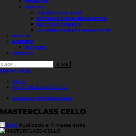
PROMAUCAE
PODCASTS
CONCIERTO CON LA OCM
BEETHOVEN Y MI PRIMER CONCIERTO
RELATOS DE ORQUESTA
LOS SONIDOS QUE NOS TRANSFORMAN
NOTICIAS
BOLETERÍA
VIVOTICKET
CONTACTO
Buscar
por:
TRM YOUTUBE
Inicio
MASTERCLASS CELLO
TALLERES Y MASTERCLASES
MASTERCLASS CELLO
TRM
Publicado el 7 meses atrás