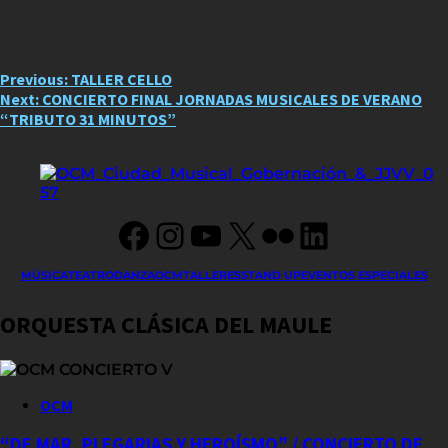
Post
Previous:
TALLER CELLO
Next:
CONCIERTO FINAL JORNADAS MUSICALES DE VERANO
navigation
“TRIBUTO 31 MINUTOS”
Facebook
Instagram
YouTube
X
Flickr
LinkedIn
MÚSICA
TEATRO
DANZA
OCM
TALLERES
STAND UP
EVENTOS ESPECIALES
ORQUESTA CLÁSICA DEL MAULE
OCM
“DE MAR, PLEGARIAS Y HEROÍSMO” / CONCIERTO DE