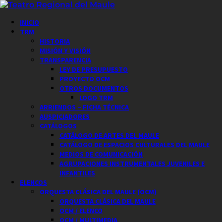
Saltar
al
Menú
INICIO
contenido
principal
TRM
HISTORIA
MISIÓN Y VISIÓN
TRANSPARENCIA
LEY DE PRESUPUESTO
PROYECTO OCM
OTROS DOCUMENTOS
LOGO TRM
ARRIENDOS – FICHA TÉCNICA
AUSPICIADORES
CATÁLOGOS
CATÁLOGO DE ARTES DEL MAULE
CATÁLOGO DE ESPACIOS CULTURALES DEL MAULE
MEDIOS DE COMUNICACIÓN
AGRUPACIONES INSTRUMENTALES JUVENILES E
INFANTILES
ELENCOS
ORQUESTA CLÁSICA DEL MAULE (OCM)
ORQUESTA CLÁSICA DEL MAULE
OCM / ELENCO
OCM / MULTIMEDIA