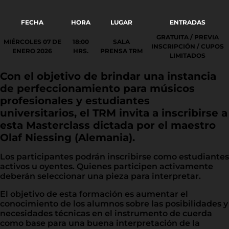
FECHA
HORA
LUGAR
ENTRADAS
GRATUITA / PREVIA
MIÉRCOLES 07 DE
18:00
SALA
INSCRIPCIÓN / CUPOS
ENERO 2026
HRS.
PRENSA TRM
LIMITADOS
Con el objetivo de brindar una instancia
de perfeccionamiento para músicos
profesionales y estudiantes
universitarios, el TRM invita a inscribirse a
esta Masterclass dictada por el maestro
Olaf Niessing (Alemania).
Los participantes podrán inscribirse como estudiantes
activos u oyentes. Quienes participen activamente
deberán seleccionar una pieza para interpretar.
El objetivo de esta formación es aumentar el
conocimiento de los alumnos sobre las posibilidades y
necesidades técnicas en el instrumento de cuerda
como base para una buena interpretación de la