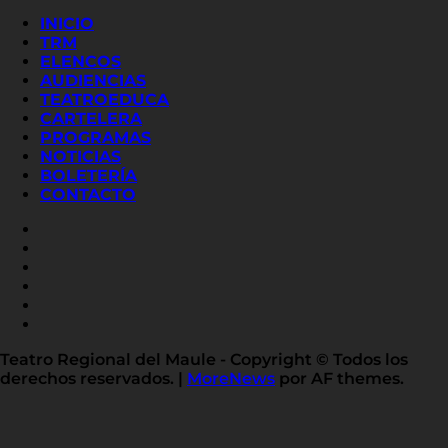
INICIO
TRM
ELENCOS
AUDIENCIAS
TEATROEDUCA
CARTELERA
PROGRAMAS
NOTICIAS
BOLETERÍA
CONTACTO
FACEBOOK
INSTAGRAM
YOUTUBE
X
TWITTER
FLICKR
LINKED
IN
Teatro Regional del Maule - Copyright © Todos los
derechos reservados.
|
MoreNews
por AF themes.