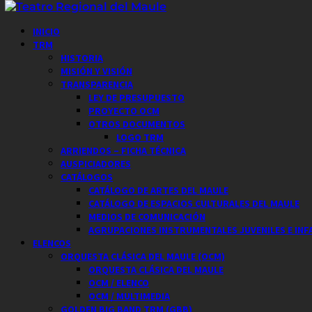
Saltar
al
Menú
INICIO
contenido
principal
TRM
HISTORIA
MISIÓN Y VISIÓN
TRANSPARENCIA
LEY DE PRESUPUESTO
PROYECTO OCM
OTROS DOCUMENTOS
LOGO TRM
ARRIENDOS – FICHA TÉCNICA
AUSPICIADORES
CATÁLOGOS
CATÁLOGO DE ARTES DEL MAULE
CATÁLOGO DE ESPACIOS CULTURALES DEL MAULE
MEDIOS DE COMUNICACIÓN
AGRUPACIONES INSTRUMENTALES JUVENILES E INF
ELENCOS
ORQUESTA CLÁSICA DEL MAULE (OCM)
ORQUESTA CLÁSICA DEL MAULE
OCM / ELENCO
OCM / MULTIMEDIA
GOLDEN BIG BAND TRM (GBB)