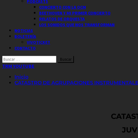
PODCASTS
CONCIERTO CON LA OCM
BEETHOVEN Y MI PRIMER CONCIERTO
RELATOS DE ORQUESTA
LOS SONIDOS QUE NOS TRANSFORMAN
NOTICIAS
BOLETERÍA
VIVOTICKET
CONTACTO
Buscar
por:
TRM YOUTUBE
Inicio
CATASTRO DE AGRUPACIONES INSTRUMENTALES 
CATAS
JUV