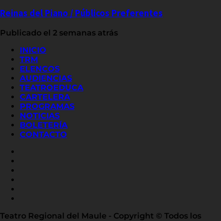
Reinas del Piano / Públicos Preferentes
Publicado el 2 semanas atrás
INICIO
TRM
ELENCOS
AUDIENCIAS
TEATROEDUCA
CARTELERA
PROGRAMAS
NOTICIAS
BOLETERÍA
CONTACTO
FACEBOOK
INSTAGRAM
YOUTUBE
X
TWITTER
FLICKR
LINKED
IN
Teatro Regional del Maule - Copyright © Todos los