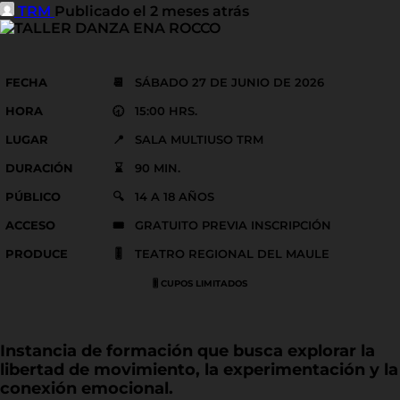
TRM
Publicado el 2 meses atrás
FECHA
📆
SÁBADO 27 DE JUNIO DE 2026
HORA
🕣
15:00 HRS.
LUGAR
📍
SALA MULTIUSO TRM
DURACIÓN
⌛
90 MIN.
PÚBLICO
🔍
14 A 18 AÑOS
ACCESO
🎟️
GRATUITO PREVIA INSCRIPCIÓN
PRODUCE
🎚️
TEATRO REGIONAL DEL MAULE
🎚️ CUPOS LIMITADOS
Instancia de formación que busca explorar la
libertad de movimiento, la experimentación y la
conexión emocional.