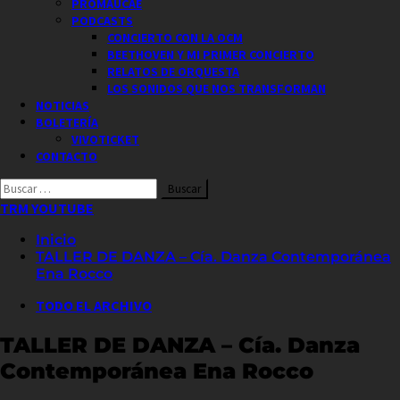
PROMAUCAE
PODCASTS
CONCIERTO CON LA OCM
BEETHOVEN Y MI PRIMER CONCIERTO
RELATOS DE ORQUESTA
LOS SONIDOS QUE NOS TRANSFORMAN
NOTICIAS
BOLETERÍA
VIVOTICKET
CONTACTO
Buscar
por:
TRM YOUTUBE
Inicio
TALLER DE DANZA – Cía. Danza Contemporánea
Ena Rocco
TODO EL ARCHIVO
TALLER DE DANZA – Cía. Danza
Contemporánea Ena Rocco