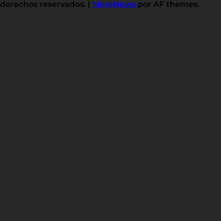
derechos reservados.
|
MoreNews
por AF themes.