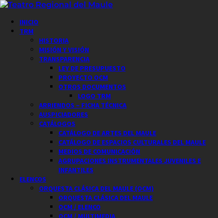
Saltar
al
Menú
INICIO
contenido
principal
TRM
HISTORIA
MISIÓN Y VISIÓN
TRANSPARENCIA
LEY DE PRESUPUESTO
PROYECTO OCM
OTROS DOCUMENTOS
LOGO TRM
ARRIENDOS – FICHA TÉCNICA
AUSPICIADORES
CATÁLOGOS
CATÁLOGO DE ARTES DEL MAULE
CATÁLOGO DE ESPACIOS CULTURALES DEL MAULE
MEDIOS DE COMUNICACIÓN
AGRUPACIONES INSTRUMENTALES JUVENILES E
INFANTILES
ELENCOS
ORQUESTA CLÁSICA DEL MAULE (OCM)
ORQUESTA CLÁSICA DEL MAULE
OCM / ELENCO
OCM / MULTIMEDIA