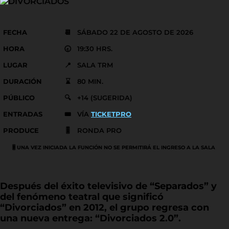
FECHA
📆
SÁBADO 22 DE AGOSTO DE 2026
HORA
🕣
19:30 HRS.
LUGAR
📍
SALA TRM
DURACIÓN
⌛
80 MIN.
PÚBLICO
🔍
+14 (SUGERIDA)
ENTRADAS
🎟️
VÍA
TICKETPRO
PRODUCE
🎚️
RONDA PRO
🎚️ UNA VEZ INICIADA LA FUNCIÓN NO SE PERMITIRÁ EL INGRESO A LA SALA
Después del éxito televisivo de “Separados” y
del fenómeno teatral que significó
“Divorciados” en 2012, el grupo regresa con
una nueva entrega: “Divorciados 2.0”.