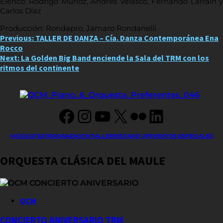
Elenco: Rodrigo Muñoz, Andrés Velasco, Fernando Larraín y
Carlos Díaz
Producción: Rondapro, Jamaro Rondanelli
Post
Previous:
TALLER DE DANZA – Cía. Danza Contemporánea Ena
Rocco
navigation
Next:
La Golden Big Band enciende la Sala del TRM con los
ritmos del continente
Facebook
Instagram
YouTube
X
Flickr
LinkedIn
MÚSICA
TEATRO
DANZA
OCM
TALLERES
STAND UP
EVENTOS ESPECIALES
ORQUESTA CLÁSICA DEL MAULE
OCM
CONCIERTO ANIVERSARIO TRM