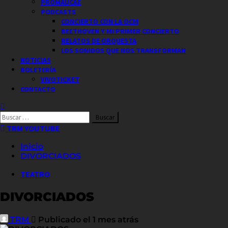
PROMAUCAE
PODCASTS
CONCIERTO CON LA OCM
BEETHOVEN Y MI PRIMER CONCIERTO
RELATOS DE ORQUESTA
LOS SONIDOS QUE NOS TRANSFORMAN
NOTICIAS
BOLETERÍA
VIVOTICKET
CONTACTO
Buscar
por:
TRM YOUTUBE
Inicio
DIVORCIADOS
TEATRO
DIVORCIADOS
TRM
Publicado el 1 mes atrás