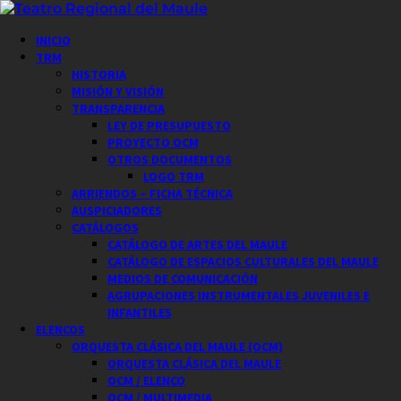
Saltar
al
Menú
INICIO
contenido
principal
TRM
HISTORIA
MISIÓN Y VISIÓN
TRANSPARENCIA
LEY DE PRESUPUESTO
PROYECTO OCM
OTROS DOCUMENTOS
LOGO TRM
ARRIENDOS – FICHA TÉCNICA
AUSPICIADORES
CATÁLOGOS
CATÁLOGO DE ARTES DEL MAULE
CATÁLOGO DE ESPACIOS CULTURALES DEL MAULE
MEDIOS DE COMUNICACIÓN
AGRUPACIONES INSTRUMENTALES JUVENILES E
INFANTILES
ELENCOS
ORQUESTA CLÁSICA DEL MAULE (OCM)
ORQUESTA CLÁSICA DEL MAULE
OCM / ELENCO
OCM / MULTIMEDIA