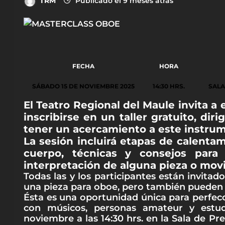
TRM
Publicado el 9 meses atrás
FECHA
HORA
SÁBADO 15 DE NOVIEMBRE 2025
14:30 HRS.
SALA
El Teatro Regional del Maule invita a 
inscribirse en un taller gratuito, di
tener un acercamiento a este instru
La sesión incluirá etapas de calentam
cuerpo, técnicas y consejos para
interpretación de alguna pieza o movim
Todas las y los participantes están invitad
una pieza para oboe, pero también pueden e
Ésta es una oportunidad única para perfecc
con músicos, personas amateur y estud
noviembre a las 14:30 hrs. en la Sala de Pr