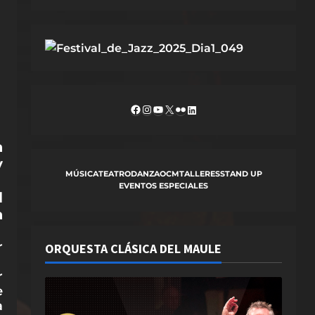
Facebook
Instagram
YouTube
X
Flickr
LinkedIn
a
y
MÚSICA
TEATRO
DANZA
OCM
TALLERES
STAND UP
EVENTOS ESPECIALES
l
a
r
ORQUESTA CLÁSICA DEL MAULE
r
e
a