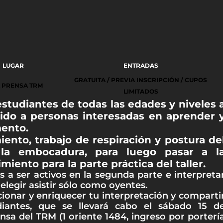
LUGAR
ENTRADAS
GRATUITA / PREVIA INSCRIPCIÓN / CUPOS
 PRENSA TRM
LIMITADOS
estudiantes de todas las edades y niveles 
rigido a personas interesadas en aprender 
mento.
iento, trabajo de respiración y postura de
 la embocadura, para luego pasar a l
iento para la parte práctica del taller.
os a ser activos en la segunda parte e interpreta
legir asistir sólo como oyentes.
ionar y enriquecer tu interpretación y comparti
iantes, que se llevará cabo el sábado 15 d
ensa del TRM (1 oriente 1484, ingreso por porterí