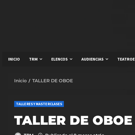
Saltar
al
contenido
INICIO
TRM
ELENCOS
AUDIENCIAS
TEATROE
Inicio
TALLER DE OBOE
TALLERES Y MASTERCLASES
TALLER DE OBOE