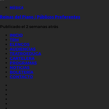
MÚSICA
Reinas del Piano / Públicos Preferentes
Publicado el 2 semanas atrás
INICIO
TRM
ELENCOS
AUDIENCIAS
TEATROEDUCA
CARTELERA
PROGRAMAS
NOTICIAS
BOLETERÍA
CONTACTO
FACEBOOK
INSTAGRAM
YOUTUBE
X
TWITTER
FLICKR
LINKED