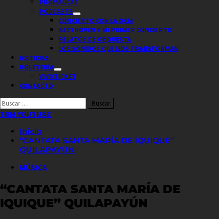
PROMAUCAE
PODCASTS
CONCIERTO CON LA OCM
BEETHOVEN Y MI PRIMER CONCIERTO
RELATOS DE ORQUESTA
LOS SONIDOS QUE NOS TRANSFORMAN
NOTICIAS
BOLETERÍA
VIVOTICKET
CONTACTO
Buscar
por:
TRM YOUTUBE
Inicio
“CANTATA SANTA MARÍA DE IQUIQUE”
QUILAPAYÚN
MÚSICA
“CANTATA SANTA MARÍA DE
IQUIQUE” QUILAPAYÚN