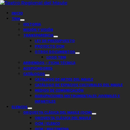
Saltar
al
Menú
INICIO
contenido
principal
TRM
HISTORIA
MISIÓN Y VISIÓN
TRANSPARENCIA
LEY DE PRESUPUESTO
PROYECTO OCM
OTROS DOCUMENTOS
LOGO TRM
ARRIENDOS – FICHA TÉCNICA
AUSPICIADORES
CATÁLOGOS
CATÁLOGO DE ARTES DEL MAULE
CATÁLOGO DE ESPACIOS CULTURALES DEL MAULE
MEDIOS DE COMUNICACIÓN
AGRUPACIONES INSTRUMENTALES JUVENILES E
INFANTILES
ELENCOS
ORQUESTA CLÁSICA DEL MAULE (OCM)
ORQUESTA CLÁSICA DEL MAULE
OCM / ELENCO
OCM / MULTIMEDIA