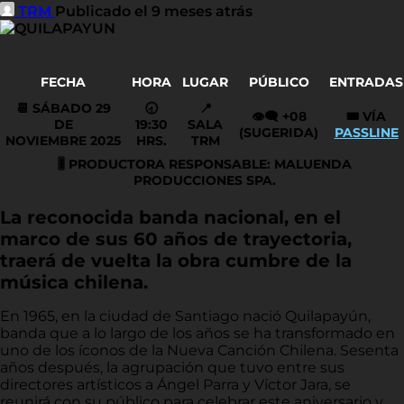
TRM
Publicado el 9 meses atrás
FECHA
HORA
LUGAR
PÚBLICO
ENTRADAS
📆 SÁBADO 29
🕣
📍
👁️‍🗨️
+08
🎟️
VÍA
DE
19:30
SALA
(SUGERIDA)
PASSLINE
NOVIEMBRE
2025
HRS.
TRM
🎚️
PRODUCTORA RESPONSABLE: MALUENDA
PRODUCCIONES SPA.
La reconocida banda nacional, en el
marco de sus 60 años de trayectoria,
traerá de vuelta la obra cumbre de la
música chilena.
En 1965, en la ciudad de Santiago nació Quilapayún,
banda que a lo largo de los años se ha transformado en
uno de los íconos de la Nueva Canción Chilena. Sesenta
años después, la agrupación que tuvo entre sus
directores artísticos a Ángel Parra y Víctor Jara, se
reunirá con su público para celebrar este aniversario y