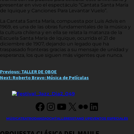
presentar en vivo el espectáculo “Cantata Santa María
de Iquique y Canciones Para Levantar Vuelo”.
La Cantata Santa María, compuesta por Luis Advis en
1969, es una de las obras fundamentales de la música y
la cultura chilena y en ella se relata la matanza de la
Escuela Santa María de Iquique, ocurrida el 21 de
diciembre de 1907, dejando un legado que ha
traspasado fronteras gracias a su mensaje de unidad y
esperanza, los que siguen más vigentes que nunca.
Post
Previous:
TALLER DE OBOE
Next:
Roberto Bravo: Música de Películas
navigation
Facebook
Instagram
YouTube
X
Flickr
LinkedIn
MÚSICA
TEATRO
DANZA
OCM
TALLERES
STAND UP
EVENTOS ESPECIALES
ORQUESTA CLÁSICA DEL MAULE