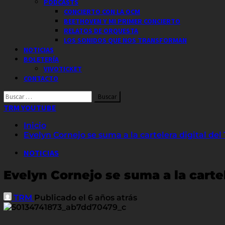
PODCASTS
CONCIERTO CON LA OCM
BEETHOVEN Y MI PRIMER CONCIERTO
RELATOS DE ORQUESTA
LOS SONIDOS QUE NOS TRANSFORMAN
NOTICIAS
BOLETERÍA
VIVOTICKET
CONTACTO
Buscar
por:
TRM YOUTUBE
Inicio
Evelyn Cornejo se suma a la cartelera digital de
NOTICIAS
Evelyn Cornejo se suma a la carte
TRM
Publicado el 6 años atrás