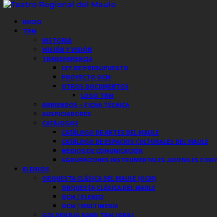
Saltar
al
Menú
INICIO
contenido
principal
TRM
HISTORIA
MISIÓN Y VISIÓN
TRANSPARENCIA
LEY DE PRESUPUESTO
PROYECTO OCM
OTROS DOCUMENTOS
LOGO TRM
ARRIENDOS – FICHA TÉCNICA
AUSPICIADORES
CATÁLOGOS
CATÁLOGO DE ARTES DEL MAULE
CATÁLOGO DE ESPACIOS CULTURALES DEL MAULE
MEDIOS DE COMUNICACIÓN
AGRUPACIONES INSTRUMENTALES JUVENILES E INF
ELENCOS
ORQUESTA CLÁSICA DEL MAULE (OCM)
ORQUESTA CLÁSICA DEL MAULE
OCM / ELENCO
OCM / MULTIMEDIA
GOLDEN BIG BAND TRM (GBB)