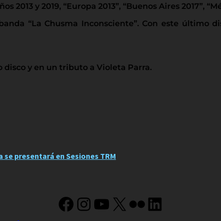
años 2013 y 2019, “Europa 2013”, “Buenos Aires 2017”, “M
n banda “La Chusma Inconsciente”. Con este último d
disco y en un tributo a Violeta Parra.
ta se presentará en Sesiones TRM
Facebook
Instagram
YouTube
X
Flickr
LinkedIn