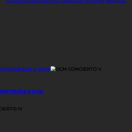
MÚSICA
TEATRO
DANZA
OCM
TALLERES
STAND UP
EVENTOS ESPECIALES
E TEMPORADA V OCM
 TEMPORADA V OCM