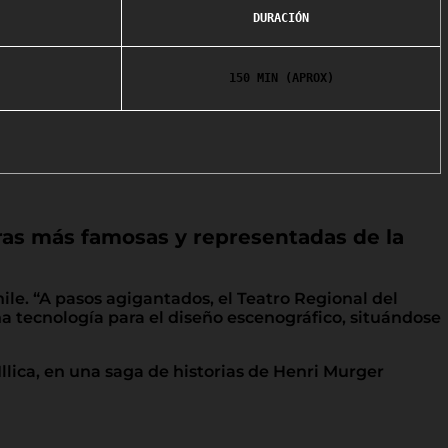
DURACIÓN
150 MIN (APROX)
eras más famosas y representadas de la
hile. “A pasos agigantados, el Teatro Regional del
a tecnología para el diseño escenográfico, situándose
Illica, en una saga de historias de Henri Murger