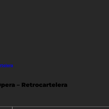
rtelera
pera – Retrocartelera