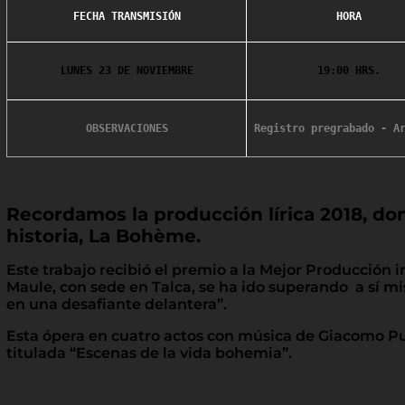
FECHA TRANSMISIÓN
HORA
LUNES 23 DE NOVIEMBRE
19:00 HRS.
OBSERVACIONES
Recordamos la producción lírica 2018, do
historia, La Bohème.
Este trabajo recibió el premio a la Mejor Producción in
Maule, con sede en Talca, se ha ido superando a sí m
en una desafiante delantera”.
Esta ópera en cuatro actos​ con música de Giacomo Pucc
titulada “Escenas de la vida bohemia”.