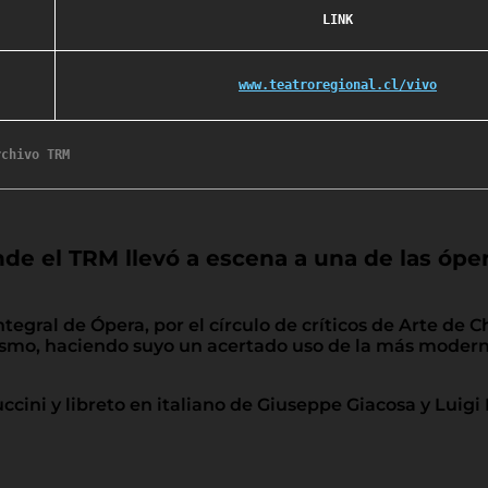
LINK
www.teatroregional.cl/vivo
nde el TRM llevó a escena a una de las óp
tegral de Ópera, por el círculo de críticos de Arte de C
ismo, haciendo suyo un acertado uso de la más modern
ini y libreto en italiano de Giuseppe Giacosa y Luigi 