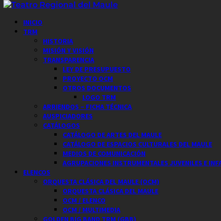
Saltar
al
Menú
INICIO
contenido
principal
TRM
HISTORIA
MISIÓN Y VISIÓN
TRANSPARENCIA
LEY DE PRESUPUESTO
PROYECTO OCM
OTROS DOCUMENTOS
LOGO TRM
ARRIENDOS – FICHA TÉCNICA
AUSPICIADORES
CATÁLOGOS
CATÁLOGO DE ARTES DEL MAULE
CATÁLOGO DE ESPACIOS CULTURALES DEL MAULE
MEDIOS DE COMUNICACIÓN
AGRUPACIONES INSTRUMENTALES JUVENILES E INF
ELENCOS
ORQUESTA CLÁSICA DEL MAULE (OCM)
ORQUESTA CLÁSICA DEL MAULE
OCM / ELENCO
OCM / MULTIMEDIA
GOLDEN BIG BAND TRM (GBB)