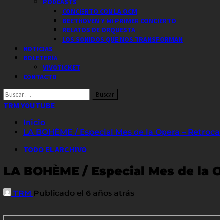
PODCASTS
CONCIERTO CON LA OCM
BEETHOVEN Y MI PRIMER CONCIERTO
RELATOS DE ORQUESTA
LOS SONIDOS QUE NOS TRANSFORMAN
NOTICIAS
BOLETERÍA
VIVOTICKET
CONTACTO
Buscar
por:
TRM YOUTUBE
Inicio
LA BOHÈME / Especial Mes de la Opera – Retroca
TODO EL ARCHIVO
LA BOHÈME / Especial Mes de la O
TRM
Publicado el 6 años atrás