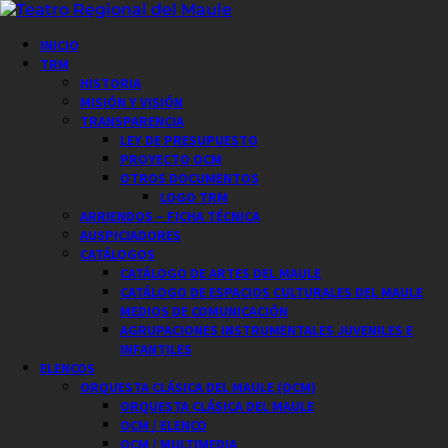
Saltar
al
Menú
INICIO
contenido
principal
TRM
HISTORIA
MISIÓN Y VISIÓN
TRANSPARENCIA
LEY DE PRESUPUESTO
PROYECTO OCM
OTROS DOCUMENTOS
LOGO TRM
ARRIENDOS – FICHA TÉCNICA
AUSPICIADORES
CATÁLOGOS
CATÁLOGO DE ARTES DEL MAULE
CATÁLOGO DE ESPACIOS CULTURALES DEL MAULE
MEDIOS DE COMUNICACIÓN
AGRUPACIONES INSTRUMENTALES JUVENILES E
INFANTILES
ELENCOS
ORQUESTA CLÁSICA DEL MAULE (OCM)
ORQUESTA CLÁSICA DEL MAULE
OCM / ELENCO
OCM / MULTIMEDIA