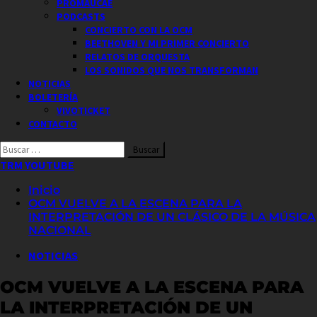
PROMAUCAE
PODCASTS
CONCIERTO CON LA OCM
BEETHOVEN Y MI PRIMER CONCIERTO
RELATOS DE ORQUESTA
LOS SONIDOS QUE NOS TRANSFORMAN
NOTICIAS
BOLETERÍA
VIVOTICKET
CONTACTO
Buscar
por:
TRM YOUTUBE
Inicio
OCM VUELVE A LA ESCENA PARA LA
INTERPRETACIÓN DE UN CLÁSICO DE LA MÚSICA
NACIONAL
NOTICIAS
OCM VUELVE A LA ESCENA PARA
LA INTERPRETACIÓN DE UN