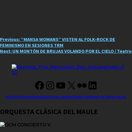
Post
Previous:
“MANSA WOMANS” VISTEN AL FOLK-ROCK DE
FEMINISMO EN SESIONES TRM
navigation
Next:
UN MONTÓN DE BRUJAS VOLANDO POR EL CIELO / Teatro
Facebook
Instagram
YouTube
X
Flickr
LinkedIn
MÚSICA
TEATRO
DANZA
OCM
TALLERES
STAND UP
EVENTOS ESPECIALES
ORQUESTA CLÁSICA DEL MAULE