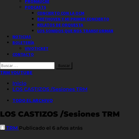
PROMAUCAE
PODCASTS
CONCIERTO CON LA OCM
BEETHOVEN Y MI PRIMER CONCIERTO
RELATOS DE ORQUESTA
LOS SONIDOS QUE NOS TRANSFORMAN
NOTICIAS
BOLETERÍA
VIVOTICKET
CONTACTO
Buscar
por:
TRM YOUTUBE
Inicio
LOS CASTIZOS /Sesiones TRM
TODO EL ARCHIVO
LOS CASTIZOS /Sesiones TRM
TRM
Publicado el 6 años atrás