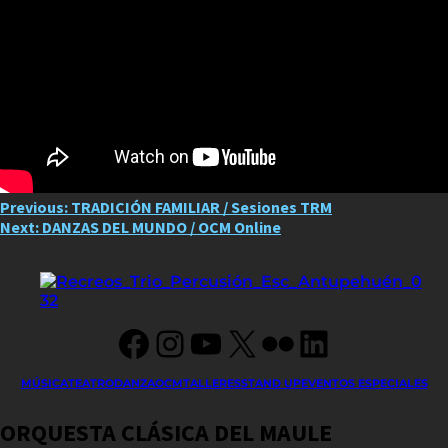
Post
Previous:
TRADICIÓN FAMILIAR / Sesiones TRM
Next:
DANZAS DEL MUNDO / OCM Online
navigation
Facebook
Instagram
YouTube
X
Flickr
LinkedIn
MÚSICA
TEATRO
DANZA
OCM
TALLERES
STAND UP
EVENTOS ESPECIALES
ORQUESTA CLÁSICA DEL MAULE