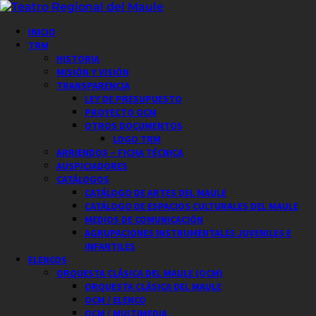
Saltar
al
Menú
INICIO
contenido
principal
TRM
HISTORIA
MISIÓN Y VISIÓN
TRANSPARENCIA
LEY DE PRESUPUESTO
PROYECTO OCM
OTROS DOCUMENTOS
LOGO TRM
ARRIENDOS – FICHA TÉCNICA
AUSPICIADORES
CATÁLOGOS
CATÁLOGO DE ARTES DEL MAULE
CATÁLOGO DE ESPACIOS CULTURALES DEL MAULE
MEDIOS DE COMUNICACIÓN
AGRUPACIONES INSTRUMENTALES JUVENILES E
INFANTILES
ELENCOS
ORQUESTA CLÁSICA DEL MAULE (OCM)
ORQUESTA CLÁSICA DEL MAULE
OCM / ELENCO
OCM / MULTIMEDIA