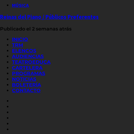
MÚSICA
Reinas del Piano / Públicos Preferentes
Publicado el 2 semanas atrás
INICIO
TRM
ELENCOS
AUDIENCIAS
TEATROEDUCA
CARTELERA
PROGRAMAS
NOTICIAS
BOLETERÍA
CONTACTO
FACEBOOK
INSTAGRAM
YOUTUBE
X
TWITTER
FLICKR
LINKED