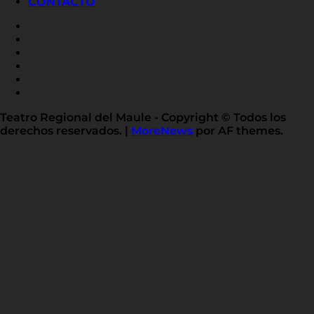
CONTACTO
FACEBOOK
INSTAGRAM
YOUTUBE
X
TWITTER
FLICKR
LINKED
IN
Teatro Regional del Maule - Copyright © Todos los
derechos reservados.
|
MoreNews
por AF themes.