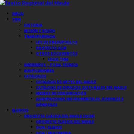
Saltar
al
Menú
INICIO
contenido
principal
TRM
HISTORIA
MISIÓN Y VISIÓN
TRANSPARENCIA
LEY DE PRESUPUESTO
PROYECTO OCM
OTROS DOCUMENTOS
LOGO TRM
ARRIENDOS – FICHA TÉCNICA
AUSPICIADORES
CATÁLOGOS
CATÁLOGO DE ARTES DEL MAULE
CATÁLOGO DE ESPACIOS CULTURALES DEL MAULE
MEDIOS DE COMUNICACIÓN
AGRUPACIONES INSTRUMENTALES JUVENILES E
INFANTILES
ELENCOS
ORQUESTA CLÁSICA DEL MAULE (OCM)
ORQUESTA CLÁSICA DEL MAULE
OCM / ELENCO
OCM / MULTIMEDIA