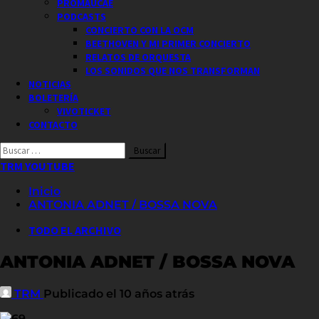
PROMAUCAE
PODCASTS
CONCIERTO CON LA OCM
BEETHOVEN Y MI PRIMER CONCIERTO
RELATOS DE ORQUESTA
LOS SONIDOS QUE NOS TRANSFORMAN
NOTICIAS
BOLETERÍA
VIVOTICKET
CONTACTO
Buscar
por:
TRM YOUTUBE
Inicio
ANTONIA ADNET / BOSSA NOVA
TODO EL ARCHIVO
ANTONIA ADNET / BOSSA NOVA
TRM
Publicado el 10 años atrás