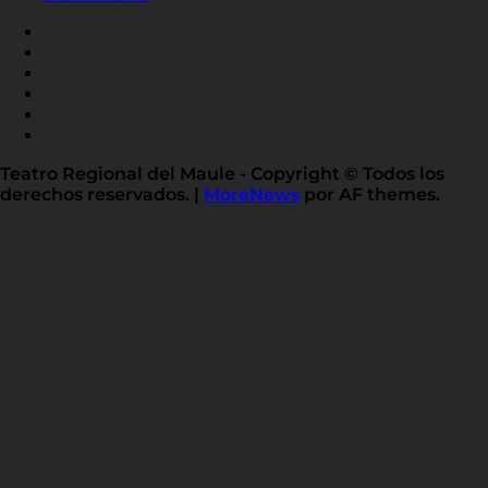
FACEBOOK
INSTAGRAM
YOUTUBE
X
TWITTER
FLICKR
LINKED
IN
Teatro Regional del Maule - Copyright © Todos los
derechos reservados.
|
MoreNews
por AF themes.