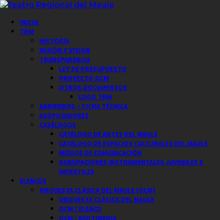
Saltar
al
Menú
INICIO
contenido
principal
TRM
HISTORIA
MISIÓN Y VISIÓN
TRANSPARENCIA
LEY DE PRESUPUESTO
PROYECTO OCM
OTROS DOCUMENTOS
LOGO TRM
ARRIENDOS – FICHA TÉCNICA
AUSPICIADORES
CATÁLOGOS
CATÁLOGO DE ARTES DEL MAULE
CATÁLOGO DE ESPACIOS CULTURALES DEL MAULE
MEDIOS DE COMUNICACIÓN
AGRUPACIONES INSTRUMENTALES JUVENILES E
INFANTILES
ELENCOS
ORQUESTA CLÁSICA DEL MAULE (OCM)
ORQUESTA CLÁSICA DEL MAULE
OCM / ELENCO
OCM / MULTIMEDIA