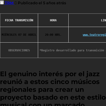
TRM
Publicado el 5 años atrás
FECHA TRANSMISIÓN
HORA
LIN
MIÉRCOLES 07 DE ABRIL
20:00 HRS.
www.teatroregi
OBSERVACIONES
El genuino interés por el jazz
reunió a estos cinco músicos
regionales para crear un
proyecto basado en este estilo
musical con un marcado