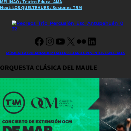
MELINAO / Teatro Educa -AMA
navigation
Next:
LOS QUELTEHUES / Sesiones TRM
Facebook
Instagram
YouTube
X
Flickr
LinkedIn
MÚSICA
TEATRO
DANZA
OCM
TALLERES
STAND UP
EVENTOS ESPECIALES
ORQUESTA CLÁSICA DEL MAULE