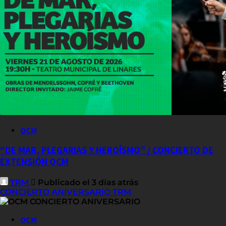
OCM
“DE MAR, PLEGARIAS Y HEROÍSMO” / CONCIERTO DE
EXTENSIÓN OCM
TRM
Publicado el 3 días atrás
CONCIERTO ANIVERSARIO TRM
OCM