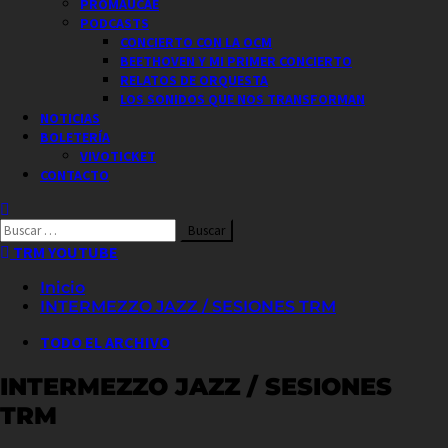
PROMAUCAE
PODCASTS
CONCIERTO CON LA OCM
BEETHOVEN Y MI PRIMER CONCIERTO
RELATOS DE ORQUESTA
LOS SONIDOS QUE NOS TRANSFORMAN
NOTICIAS
BOLETERÍA
VIVOTICKET
CONTACTO
Buscar
por:
TRM YOUTUBE
Inicio
INTERMEZZO JAZZ / SESIONES TRM
TODO EL ARCHIVO
INTERMEZZO JAZZ / SESIONES
TRM