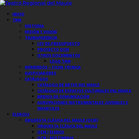
Saltar
al
Menú
INICIO
contenido
principal
TRM
HISTORIA
MISIÓN Y VISIÓN
TRANSPARENCIA
LEY DE PRESUPUESTO
PROYECTO OCM
OTROS DOCUMENTOS
LOGO TRM
ARRIENDOS – FICHA TÉCNICA
AUSPICIADORES
CATÁLOGOS
CATÁLOGO DE ARTES DEL MAULE
CATÁLOGO DE ESPACIOS CULTURALES DEL MAULE
MEDIOS DE COMUNICACIÓN
AGRUPACIONES INSTRUMENTALES JUVENILES E
INFANTILES
ELENCOS
ORQUESTA CLÁSICA DEL MAULE (OCM)
ORQUESTA CLÁSICA DEL MAULE
OCM / ELENCO
OCM / MULTIMEDIA