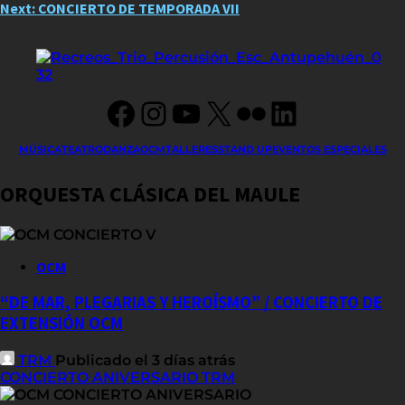
Next:
CONCIERTO DE TEMPORADA VII
navigation
Facebook
Instagram
YouTube
X
Flickr
LinkedIn
MÚSICA
TEATRO
DANZA
OCM
TALLERES
STAND UP
EVENTOS ESPECIALES
ORQUESTA CLÁSICA DEL MAULE
OCM
“DE MAR, PLEGARIAS Y HEROÍSMO” / CONCIERTO DE
EXTENSIÓN OCM
TRM
Publicado el 3 días atrás
CONCIERTO ANIVERSARIO TRM