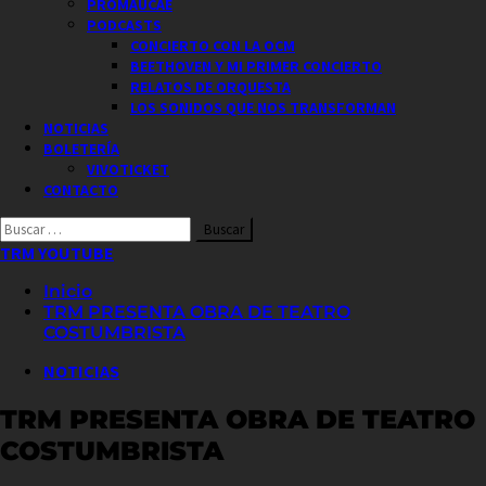
PROMAUCAE
PODCASTS
CONCIERTO CON LA OCM
BEETHOVEN Y MI PRIMER CONCIERTO
RELATOS DE ORQUESTA
LOS SONIDOS QUE NOS TRANSFORMAN
NOTICIAS
BOLETERÍA
VIVOTICKET
CONTACTO
Buscar
por:
TRM YOUTUBE
Inicio
TRM PRESENTA OBRA DE TEATRO
COSTUMBRISTA
NOTICIAS
TRM PRESENTA OBRA DE TEATRO
COSTUMBRISTA