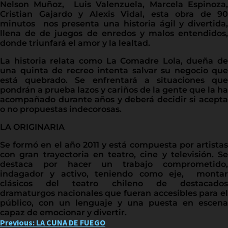
Nelson Muñoz, Luis Valenzuela, Marcela Espinoza,
Cristian Gajardo y Alexis Vidal, esta obra de 90
minutos nos presenta una historia ágil y divertida,
llena de de juegos de enredos y malos entendidos,
donde triunfará el amor y la lealtad.
La historia relata como La Comadre Lola, dueña de
una quinta de recreo intenta salvar su negocio que
está quebrado. Se enfrentará a situaciones que
pondrán a prueba lazos y cariños de la gente que la ha
acompañado durante años y deberá decidir si acepta
o no propuestas indecorosas.
LA ORIGINARIA
Se formó en el año 2011 y está compuesta por artistas
con gran trayectoria en teatro, cine y televisión. Se
destaca por hacer un trabajo comprometido,
indagador y activo, teniendo como eje, montar
clásicos del teatro chileno de destacados
dramaturgos nacionales que fueran accesibles para el
público, con un lenguaje y una puesta en escena
capaz de emocionar y divertir.
Post
Previous:
LA CUNA DE FUEGO