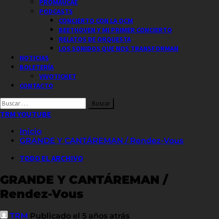
PROMAUCAE
PODCASTS
CONCIERTO CON LA OCM
BEETHOVEN Y MI PRIMER CONCIERTO
RELATOS DE ORQUESTA
LOS SONIDOS QUE NOS TRANSFORMAN
NOTICIAS
BOLETERÍA
VIVOTICKET
CONTACTO
Buscar
por:
TRM YOUTUBE
Inicio
GRANDE Y CANTÁREMAN / Rendez-Vous
TODO EL ARCHIVO
GRANDE Y CANTÁREMAN /
Rendez-Vous
TRM
Publicado el 5 años atrás