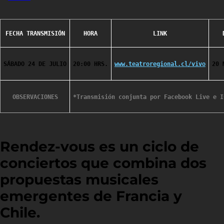
FECHA TRANSMISIÓN
HORA
LINK
SÁBADO 24 DE JULIO
20:00 HRS.
www.teatroregional.cl/vivo
20 
OBSERVACIONES
*Transmisión conjunta por Facebook Live e I
Rendez-vous es un ciclo de
conciertos que combina dos
propuestas musicales
emergentes de Francia y
Chile.