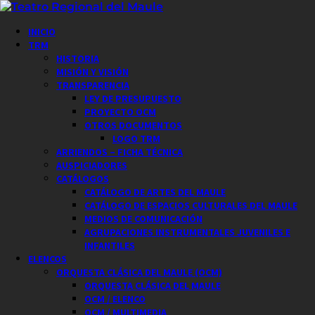
Saltar
al
Menú
INICIO
contenido
principal
TRM
HISTORIA
MISIÓN Y VISIÓN
TRANSPARENCIA
LEY DE PRESUPUESTO
PROYECTO OCM
OTROS DOCUMENTOS
LOGO TRM
ARRIENDOS – FICHA TÉCNICA
AUSPICIADORES
CATÁLOGOS
CATÁLOGO DE ARTES DEL MAULE
CATÁLOGO DE ESPACIOS CULTURALES DEL MAULE
MEDIOS DE COMUNICACIÓN
AGRUPACIONES INSTRUMENTALES JUVENILES E
INFANTILES
ELENCOS
ORQUESTA CLÁSICA DEL MAULE (OCM)
ORQUESTA CLÁSICA DEL MAULE
OCM / ELENCO
OCM / MULTIMEDIA