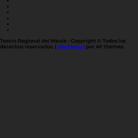
FACEBOOK
INSTAGRAM
YOUTUBE
X
TWITTER
FLICKR
LINKED
IN
Teatro Regional del Maule - Copyright © Todos los
derechos reservados.
|
MoreNews
por AF themes.