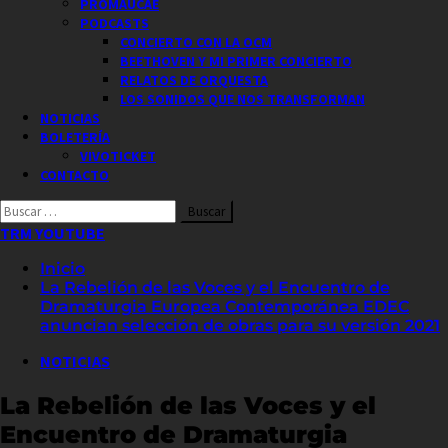
PROMAUCAE
PODCASTS
CONCIERTO CON LA OCM
BEETHOVEN Y MI PRIMER CONCIERTO
RELATOS DE ORQUESTA
LOS SONIDOS QUE NOS TRANSFORMAN
NOTICIAS
BOLETERÍA
VIVOTICKET
CONTACTO
Buscar
por:
TRM YOUTUBE
Inicio
La Rebelión de las Voces y el Encuentro de
Dramaturgia Europea Contemporánea EDEC
anuncian selección de obras para su versión 2021
NOTICIAS
La Rebelión de las Voces y el
Encuentro de Dramaturgia