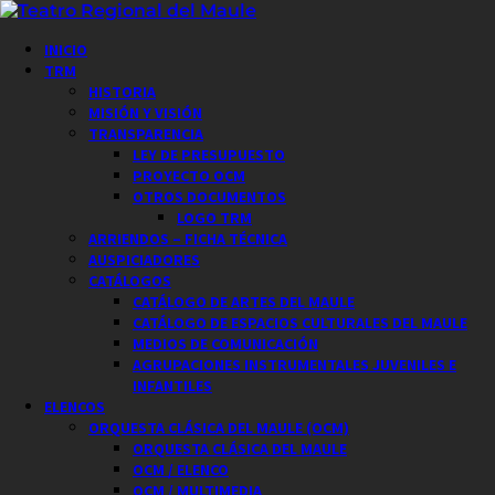
Saltar
al
Menú
INICIO
contenido
principal
TRM
HISTORIA
MISIÓN Y VISIÓN
TRANSPARENCIA
LEY DE PRESUPUESTO
PROYECTO OCM
OTROS DOCUMENTOS
LOGO TRM
ARRIENDOS – FICHA TÉCNICA
AUSPICIADORES
CATÁLOGOS
CATÁLOGO DE ARTES DEL MAULE
CATÁLOGO DE ESPACIOS CULTURALES DEL MAULE
MEDIOS DE COMUNICACIÓN
AGRUPACIONES INSTRUMENTALES JUVENILES E
INFANTILES
ELENCOS
ORQUESTA CLÁSICA DEL MAULE (OCM)
ORQUESTA CLÁSICA DEL MAULE
OCM / ELENCO
OCM / MULTIMEDIA