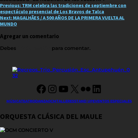
Post
Previous:
TRM celebra las tradiciones de septiembre con
espectáculo presencial de Los Bravos de Talca
navigation
Next:
MAGALHÃES / A 500 AÑOS DE LA PRIMERA VUELTA AL
MUNDO
Agregar un comentario
Debes
iniciar sesión
para comentar.
Facebook
Instagram
YouTube
X
Flickr
LinkedIn
MÚSICA
TEATRO
DANZA
OCM
TALLERES
STAND UP
EVENTOS ESPECIALES
ORQUESTA CLÁSICA DEL MAULE