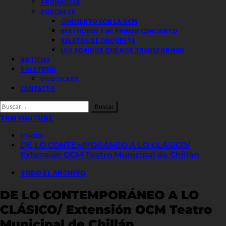
PROMAUCAE
PODCASTS
CONCIERTO CON LA OCM
BEETHOVEN Y MI PRIMER CONCIERTO
RELATOS DE ORQUESTA
LOS SONIDOS QUE NOS TRANSFORMAN
NOTICIAS
BOLETERÍA
VIVOTICKET
CONTACTO
Buscar
por:
TRM YOUTUBE
Inicio
DE LO CONTEMPORÁNEO A LO CLÁSICO/
Extensión OCM Teatro Municipal de Chillán
TODO EL ARCHIVO
DE LO CONTEMPORÁNEO A LO
CLÁSICO/ Extensión OCM Teatro
Municipal de Chillán