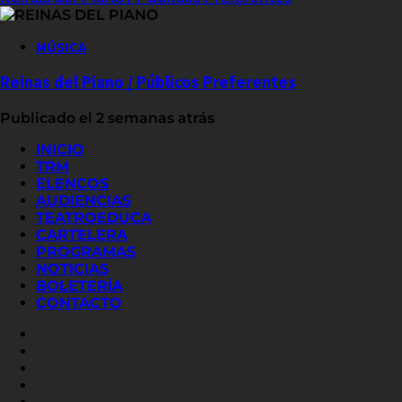
MÚSICA
Reinas del Piano / Públicos Preferentes
Publicado el 2 semanas atrás
INICIO
TRM
ELENCOS
AUDIENCIAS
TEATROEDUCA
CARTELERA
PROGRAMAS
NOTICIAS
BOLETERÍA
CONTACTO
FACEBOOK
INSTAGRAM
YOUTUBE
X
TWITTER
FLICKR