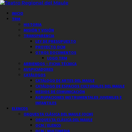
Saltar
al
Menú
INICIO
contenido
principal
TRM
HISTORIA
MISIÓN Y VISIÓN
TRANSPARENCIA
LEY DE PRESUPUESTO
PROYECTO OCM
OTROS DOCUMENTOS
LOGO TRM
ARRIENDOS – FICHA TÉCNICA
AUSPICIADORES
CATÁLOGOS
CATÁLOGO DE ARTES DEL MAULE
CATÁLOGO DE ESPACIOS CULTURALES DEL MAULE
MEDIOS DE COMUNICACIÓN
AGRUPACIONES INSTRUMENTALES JUVENILES E
INFANTILES
ELENCOS
ORQUESTA CLÁSICA DEL MAULE (OCM)
ORQUESTA CLÁSICA DEL MAULE
OCM / ELENCO
OCM / MULTIMEDIA