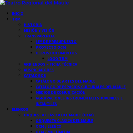
Saltar
al
Menú
INICIO
contenido
principal
TRM
HISTORIA
MISIÓN Y VISIÓN
TRANSPARENCIA
LEY DE PRESUPUESTO
PROYECTO OCM
OTROS DOCUMENTOS
LOGO TRM
ARRIENDOS – FICHA TÉCNICA
AUSPICIADORES
CATÁLOGOS
CATÁLOGO DE ARTES DEL MAULE
CATÁLOGO DE ESPACIOS CULTURALES DEL MAULE
MEDIOS DE COMUNICACIÓN
AGRUPACIONES INSTRUMENTALES JUVENILES E
INFANTILES
ELENCOS
ORQUESTA CLÁSICA DEL MAULE (OCM)
ORQUESTA CLÁSICA DEL MAULE
OCM / ELENCO
OCM / MULTIMEDIA