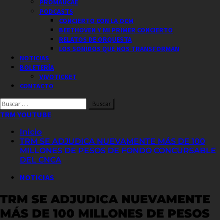
PROMAUCAE
PODCASTS
CONCIERTO CON LA OCM
BEETHOVEN Y MI PRIMER CONCIERTO
RELATOS DE ORQUESTA
LOS SONIDOS QUE NOS TRANSFORMAN
NOTICIAS
BOLETERÍA
VIVOTICKET
CONTACTO
Buscar
por:
TRM YOUTUBE
Inicio
TRM SE ADJUDICA NUEVAMENTE MÁS DE 100
MILLONES DE PESOS DE FONDO CONCURSABLE
DEL CNCA
NOTICIAS
TRM SE ADJUDICA NUEVAMENTE
MÁS DE 100 MILLONES DE PESOS