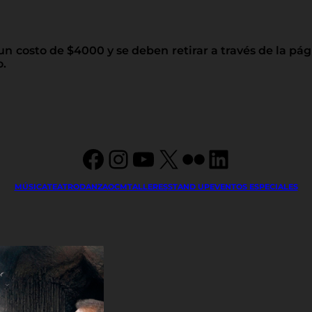
 un costo de $4000 y se deben retirar a través de la pá
o.
Facebook
Instagram
YouTube
X
Flickr
LinkedIn
MÚSICA
TEATRO
DANZA
OCM
TALLERES
STAND UP
EVENTOS ESPECIALES