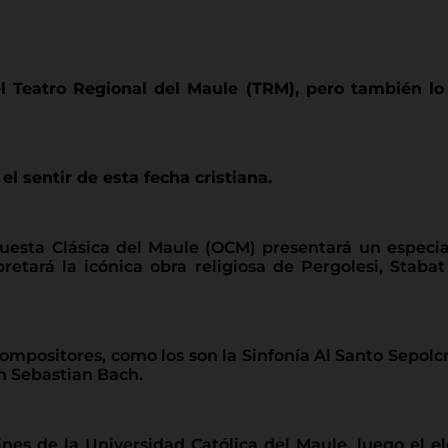
el Teatro Regional del Maule (TRM), pero también lo 
l sentir de esta fecha cristiana.
rquesta Clásica del Maule (OCM) presentará un espe
retará la icónica obra religiosa de Pergolesi, Stabat
ositores, como los son la Sinfonía Al Santo Sepolcro 
n Sebastian Bach.
rdines de la Universidad Católica del Maule, luego el 