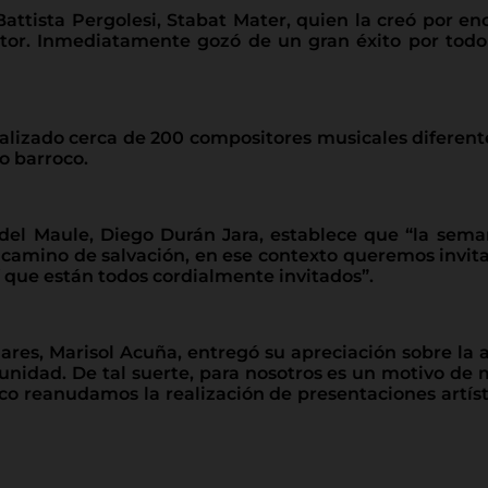
attista Pergolesi, Stabat Mater, quien la creó por en
itor. Inmediatamente gozó de un gran éxito por tod
realizado cerca de 200 compositores musicales diferent
o barroco.
 del Maule, Diego Durán Jara, establece que “la sema
l camino de salvación, en ese contexto queremos invit
í que están todos cordialmente invitados”.
es, Marisol Acuña, entregó su apreciación sobre la ac
nidad. De tal suerte, para nosotros es un motivo de m
reanudamos la realización de presentaciones artísti