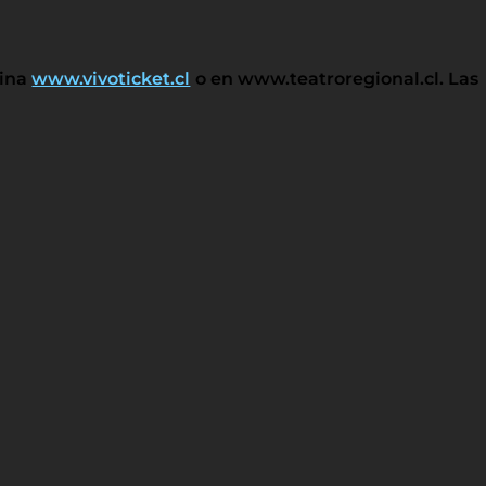
gina
www.vivoticket.cl
o en www.teatroregional.cl. Las