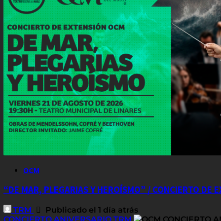
OCM
“DE MAR, PLEGARIAS Y HEROÍSMO” / CONCIERTO DE 
TRM
Publicado el 1 día atrás
CONCIERTO ANIVERSARIO TRM