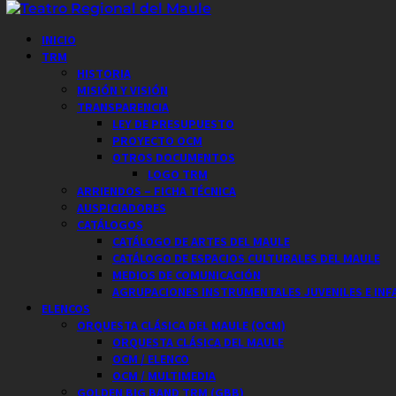
Saltar
al
Menú
INICIO
contenido
principal
TRM
HISTORIA
MISIÓN Y VISIÓN
TRANSPARENCIA
LEY DE PRESUPUESTO
PROYECTO OCM
OTROS DOCUMENTOS
LOGO TRM
ARRIENDOS – FICHA TÉCNICA
AUSPICIADORES
CATÁLOGOS
CATÁLOGO DE ARTES DEL MAULE
CATÁLOGO DE ESPACIOS CULTURALES DEL MAULE
MEDIOS DE COMUNICACIÓN
AGRUPACIONES INSTRUMENTALES JUVENILES E INF
ELENCOS
ORQUESTA CLÁSICA DEL MAULE (OCM)
ORQUESTA CLÁSICA DEL MAULE
OCM / ELENCO
OCM / MULTIMEDIA
GOLDEN BIG BAND TRM (GBB)