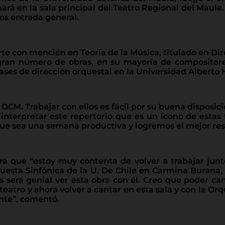
hará en la sala principal del Teatro Regional del Maule
sos entrada general.
te con mención en Teoría de la Música, titulado en Dir
gran número de obras, en su mayoría de compositore
clases de dirección orquestal en la Universidad Alberto
OCM. Trabajar con ellos es fácil por su buena disposici
interpretar este repertorio que es un ícono de estas 
ue sea una semana productiva y logremos el mejor resul
ara que “estoy muy contenta de volver a trabajar jun
a Sinfónica de la U. De Chile en Carmina Burana, él 
as será genial ver esta obra con él. Creo que poder c
eatro y ahora volver a cantar en esta sala y con la Orq
ente”, comentó.