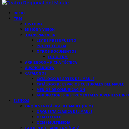
Saltar
al
Menú
INICIO
contenido
principal
TRM
HISTORIA
MISIÓN Y VISIÓN
TRANSPARENCIA
LEY DE PRESUPUESTO
PROYECTO OCM
OTROS DOCUMENTOS
LOGO TRM
ARRIENDOS – FICHA TÉCNICA
AUSPICIADORES
CATÁLOGOS
CATÁLOGO DE ARTES DEL MAULE
CATÁLOGO DE ESPACIOS CULTURALES DEL MAULE
MEDIOS DE COMUNICACIÓN
AGRUPACIONES INSTRUMENTALES JUVENILES E INF
ELENCOS
ORQUESTA CLÁSICA DEL MAULE (OCM)
ORQUESTA CLÁSICA DEL MAULE
OCM / ELENCO
OCM / MULTIMEDIA
GOLDEN BIG BAND TRM (GBB)