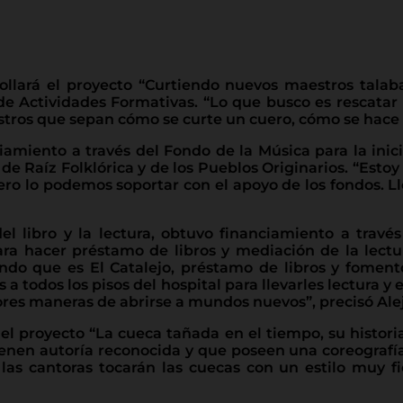
llará el proyecto “Curtiendo nuevos maestros talaba
de Actividades Formativas. “Lo que busco es rescata
stros que sepan cómo se curte un cuero, cómo se hace 
amiento a través del Fondo de la Música para la inici
 Raíz Folklórica y de los Pueblos Originarios. “Estoy 
pero lo podemos soportar con el apoyo de los fondos. 
l libro y la lectura, obtuvo financiamiento a través
ra hacer préstamo de libros y mediación de la lectur
o que es El Catalejo, préstamo de libros y fomento 
s a todos los pisos del hospital para llevarles lectura
jores maneras de abrirse a mundos nuevos”, precisó Alej
el proyecto “La cueca tañada en el tiempo, su historia
ienen autoría reconocida y que poseen una coreografí
y las cantoras tocarán las cuecas con un estilo muy f