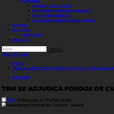
PODCASTS
CONCIERTO CON LA OCM
BEETHOVEN Y MI PRIMER CONCIERTO
RELATOS DE ORQUESTA
LOS SONIDOS QUE NOS TRANSFORMAN
NOTICIAS
BOLETERÍA
VIVOTICKET
CONTACTO
Buscar
por:
TRM YOUTUBE
Inicio
TRM SE ADJUDICA FONDOS DE CULTURA DEL C
NOTICIAS
TRM SE ADJUDICA FONDOS DE C
TRM
Publicado el 10 años atrás