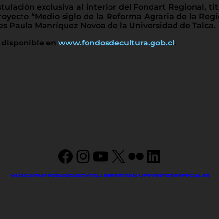
tulación exclusiva al interior del Fondart Regional, ti
 proyecto “Medio siglo de la Reforma Agraria de la R
es Paula Manríquez Novoa de la Universidad de Talca.
 disponible en
www.fondosdecultura.gob.cl
.
Facebook
Instagram
YouTube
X
Flickr
LinkedIn
MÚSICA
TEATRO
DANZA
OCM
TALLERES
STAND UP
EVENTOS ESPECIALES