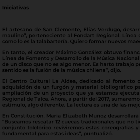
Iniciativas
El artesano de San Clemente, Elías Verdugo, desarro
maulino”, perteneciente al Fondart Regional, Línea 
como lo es la talabartería. Quiero formar nuevos mae
En tanto, el creador Máximo González obtuvo financi
Línea de Fomento y Desarrollo de la Música Nacional de
de un disco que no es algo menor. Es harto trabajo 
sentido es la fusión de la música chilena”, dijo.
El Centro Cultural La Aldea, dedicado al fomento de
adquisición de un furgón y material bibliográfico pa
ampliación de un proyecto que ya estamos ejecutand
Regional de Talca. Ahora, a partir del 2017, sumaremo
estímulo, algo diferente. La lectura es una de las me
En Constitución, María Elizabeth Muñoz desarrollará 
“Buscamos rescatar 12 cuecas tradicionales que no t
conjunto folclórico reviviremos estas coreografías 
fundamental para estas ideas”, puntualizó.