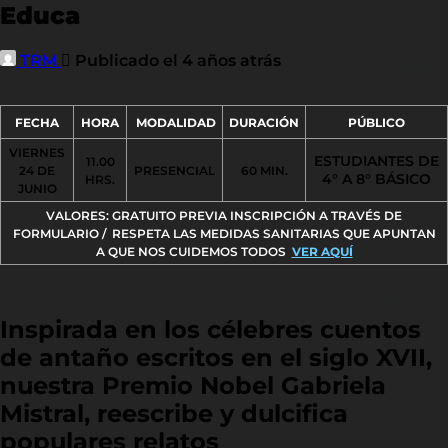
Educa
TRM
Publicado el 4 años atrás
FECHA
HORA
MODALIDAD
DURACIÓN
PÚBLICO
VIERNES
ESTUDIANTES DE
11.00
24 DE
PRESENCIAL
60 MIN.
4° A 8° BÁSICO
HRS.
JUNIO
VALORES: GRATUITO PREVIA INSCRIPCIÓN A TRAVÉS DE
FORMULARIO /
RESPETA LAS MEDIDAS SANITARIAS QUE APUNTAN
A QUE NOS CUIDEMOS TODOS
VER AQUÍ
Inspirada en los célebres cuentos
de antaño escritos en el siglo XVII,
nuestra Premio Nobel Gabriela
Mistral, reescribe y dulcifica
populares relatos