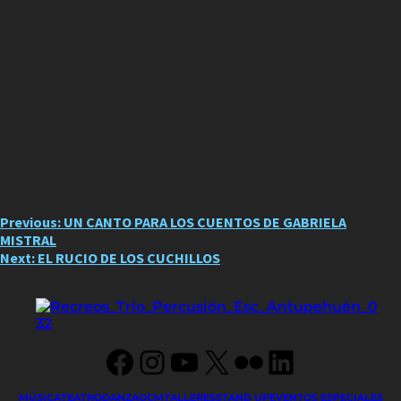
Post
Previous:
UN CANTO PARA LOS CUENTOS DE GABRIELA
MISTRAL
navigation
Next:
EL RUCIO DE LOS CUCHILLOS
Facebook
Instagram
YouTube
X
Flickr
LinkedIn
MÚSICA
TEATRO
DANZA
OCM
TALLERES
STAND UP
EVENTOS ESPECIALES