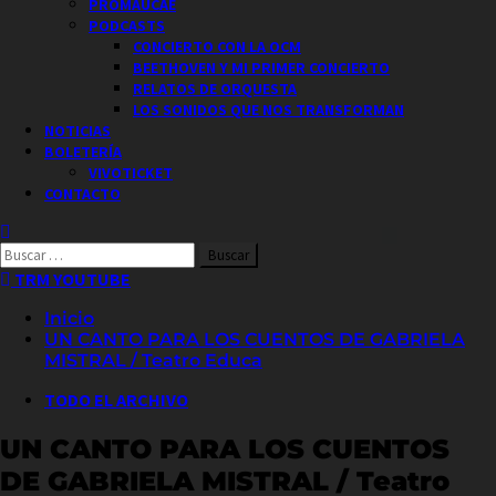
PROMAUCAE
PODCASTS
CONCIERTO CON LA OCM
BEETHOVEN Y MI PRIMER CONCIERTO
RELATOS DE ORQUESTA
LOS SONIDOS QUE NOS TRANSFORMAN
NOTICIAS
BOLETERÍA
VIVOTICKET
CONTACTO
Buscar
por:
TRM YOUTUBE
Inicio
UN CANTO PARA LOS CUENTOS DE GABRIELA
MISTRAL / Teatro Educa
TODO EL ARCHIVO
UN CANTO PARA LOS CUENTOS
DE GABRIELA MISTRAL / Teatro