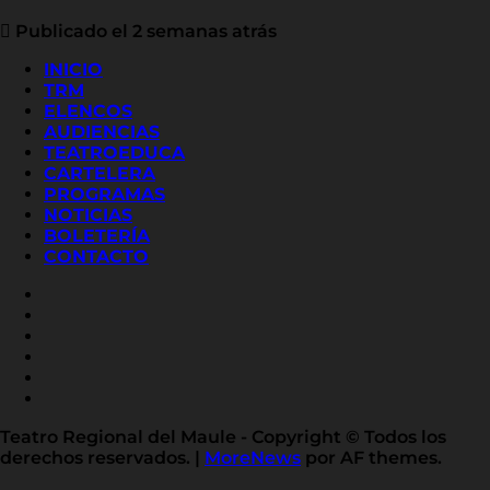
Publicado el 2 semanas atrás
INICIO
TRM
ELENCOS
AUDIENCIAS
TEATROEDUCA
CARTELERA
PROGRAMAS
NOTICIAS
BOLETERÍA
CONTACTO
FACEBOOK
INSTAGRAM
YOUTUBE
X
TWITTER
FLICKR
LINKED
IN
Teatro Regional del Maule - Copyright © Todos los
derechos reservados.
|
MoreNews
por AF themes.