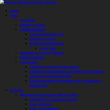
Saltar
al
Menú
INICIO
contenido
principal
TRM
HISTORIA
MISIÓN Y VISIÓN
TRANSPARENCIA
LEY DE PRESUPUESTO
PROYECTO OCM
OTROS DOCUMENTOS
LOGO TRM
ARRIENDOS – FICHA TÉCNICA
AUSPICIADORES
CATÁLOGOS
CATÁLOGO DE ARTES DEL MAULE
CATÁLOGO DE ESPACIOS CULTURALES DEL MAULE
MEDIOS DE COMUNICACIÓN
AGRUPACIONES INSTRUMENTALES JUVENILES E
INFANTILES
ELENCOS
ORQUESTA CLÁSICA DEL MAULE (OCM)
ORQUESTA CLÁSICA DEL MAULE
OCM / ELENCO
OCM / MULTIMEDIA