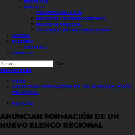
PROMAUCAE
PODCASTS
CONCIERTO CON LA OCM
BEETHOVEN Y MI PRIMER CONCIERTO
RELATOS DE ORQUESTA
LOS SONIDOS QUE NOS TRANSFORMAN
NOTICIAS
BOLETERÍA
VIVOTICKET
CONTACTO
Buscar
por:
TRM YOUTUBE
Inicio
ANUNCIAN FORMACIÓN DE UN NUEVO ELENCO
REGIONAL
NOTICIAS
ANUNCIAN FORMACIÓN DE UN
NUEVO ELENCO REGIONAL