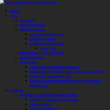
Saltar
al
Menú
INICIO
contenido
principal
TRM
HISTORIA
MISIÓN Y VISIÓN
TRANSPARENCIA
LEY DE PRESUPUESTO
PROYECTO OCM
OTROS DOCUMENTOS
LOGO TRM
ARRIENDOS – FICHA TÉCNICA
AUSPICIADORES
CATÁLOGOS
CATÁLOGO DE ARTES DEL MAULE
CATÁLOGO DE ESPACIOS CULTURALES DEL MAULE
MEDIOS DE COMUNICACIÓN
AGRUPACIONES INSTRUMENTALES JUVENILES E
INFANTILES
ELENCOS
ORQUESTA CLÁSICA DEL MAULE (OCM)
ORQUESTA CLÁSICA DEL MAULE
OCM / ELENCO
OCM / MULTIMEDIA