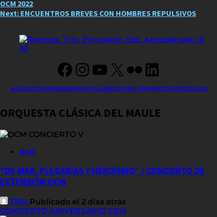
OCM 2022
navigation
Next:
ENCUENTROS BREVES CON HOMBRES REPULSIVOS
Facebook
Instagram
YouTube
X
Flickr
LinkedIn
MÚSICA
TEATRO
DANZA
OCM
TALLERES
STAND UP
EVENTOS ESPECIALES
ORQUESTA CLÁSICA DEL MAULE
OCM
“DE MAR, PLEGARIAS Y HEROÍSMO” / CONCIERTO DE
EXTENSIÓN OCM
TRM
Publicado el 2 días atrás
CONCIERTO ANIVERSARIO TRM