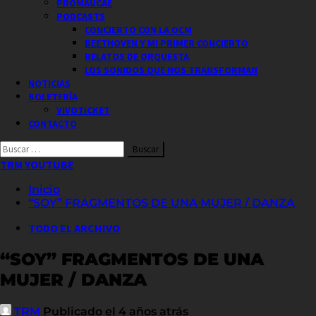
PROMAUCAE
PODCASTS
CONCIERTO CON LA OCM
BEETHOVEN Y MI PRIMER CONCIERTO
RELATOS DE ORQUESTA
LOS SONIDOS QUE NOS TRANSFORMAN
NOTICIAS
BOLETERÍA
VIVOTICKET
CONTACTO
Buscar
por:
TRM YOUTUBE
Inicio
“SOY” FRAGMENTOS DE UNA MUJER / DANZA
TODO EL ARCHIVO
“SOY” FRAGMENTOS DE UNA
MUJER / DANZA
TRM
Publicado el 4 años atrás