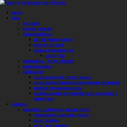
Saltar
al
Menú
INICIO
contenido
principal
TRM
HISTORIA
MISIÓN Y VISIÓN
TRANSPARENCIA
LEY DE PRESUPUESTO
PROYECTO OCM
OTROS DOCUMENTOS
LOGO TRM
ARRIENDOS – FICHA TÉCNICA
AUSPICIADORES
CATÁLOGOS
CATÁLOGO DE ARTES DEL MAULE
CATÁLOGO DE ESPACIOS CULTURALES DEL MAULE
MEDIOS DE COMUNICACIÓN
AGRUPACIONES INSTRUMENTALES JUVENILES E
INFANTILES
ELENCOS
ORQUESTA CLÁSICA DEL MAULE (OCM)
ORQUESTA CLÁSICA DEL MAULE
OCM / ELENCO
OCM / MULTIMEDIA