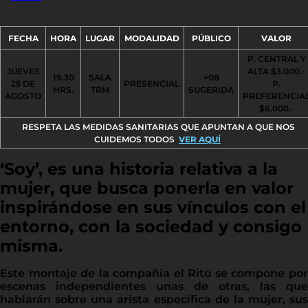
FECHA
HORA
LUGAR
MODALIDAD
PÚBLICO
VALOR
P. CENTRAL Y
JUEVES
ALTA $3.000.-
19.30
SALA
+08
25 DE
PRESENCIAL
P.
HRS.
TRM
SUGERIDA
AGOSTO
PREFERENCIA
$6.000.-
RESPETA LAS MEDIDAS SANITARIAS QUE APUNTAN A QUE NOS
CUIDEMOS TODOS
VER AQUÍ
‘Soy’, es una historia relativa a la
mujer, que busca ponerla en valor
inspirándose en sus vínculos con el
entorno, con la sociedad y consigo
misma.
Este montaje de la compañía el Rito se compone por
escenas independientes unas de otras, las que
hablarán sobre una arista específica de la mujer, sus