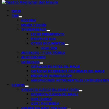
Saltar
al
Menú
INICIO
contenido
principal
TRM
HISTORIA
MISIÓN Y VISIÓN
TRANSPARENCIA
LEY DE PRESUPUESTO
PROYECTO OCM
OTROS DOCUMENTOS
LOGO TRM
ARRIENDOS – FICHA TÉCNICA
AUSPICIADORES
CATÁLOGOS
CATÁLOGO DE ARTES DEL MAULE
CATÁLOGO DE ESPACIOS CULTURALES DEL MAULE
MEDIOS DE COMUNICACIÓN
AGRUPACIONES INSTRUMENTALES JUVENILES E INF
ELENCOS
ORQUESTA CLÁSICA DEL MAULE (OCM)
ORQUESTA CLÁSICA DEL MAULE
OCM / ELENCO
OCM / MULTIMEDIA
GOLDEN BIG BAND TRM (GBB)