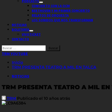
PODCASTS
CONCIERTO CON LA OCM
BEETHOVEN Y MI PRIMER CONCIERTO
RELATOS DE ORQUESTA
LOS SONIDOS QUE NOS TRANSFORMAN
NOTICIAS
BOLETERÍA
VIVOTICKET
CONTACTO
Buscar
por:
TRM YOUTUBE
Inicio
TRM PRESENTA TEATRO A MIL EN TALCA
NOTICIAS
TRM PRESENTA TEATRO A MIL EN
TRM
Publicado el 10 años atrás