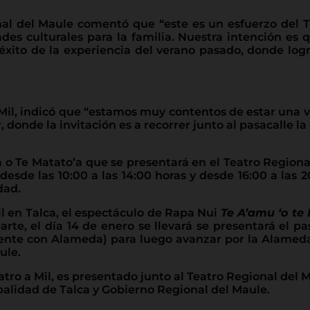
nal del Maule comentó que “este es un esfuerzo del TR
ades culturales para la familia. Nuestra intención es 
 éxito de la experiencia del verano pasado, donde lo
Mil, indicó que “estamos muy contentos de estar una
r, donde la invitación es a recorrer junto al pasacalle 
o Te Matato’a que se presentará en el Teatro Regional 
desde las 10:00 a las 14:00 horas y desde 16:00 a las 2
dad.
Mil en Talca, el espectáculo de Rapa Nui
Te A’amu ‘o te
arte, el día 14 de enero se llevará se presentará el 
riente con Alameda) para luego avanzar por la Alameda 
ule.
atro a Mil, es presentado junto al Teatro Regional del 
cipalidad de Talca y Gobierno Regional del Maule.