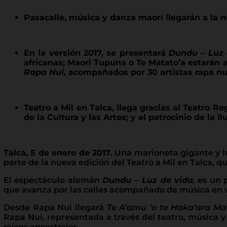
Pasacalle, música y danza maorí llegarán a la nu
En la versión 2017, se presentará
Dundu – Luz 
africanas; Maori Tupuna o Te Matato’a estarán 
Rapa Nui,
acompañados por 30 artistas rapa nu
Teatro a Mil en Talca
, llega gracias al Teatro R
de la Cultura y las Artes; y el patrocinio de la 
Talca, 5 de enero de 2017.
Una marioneta gigante y lu
parte de la nueva edición del Teatro a Mil en Talca, qu
El espectáculo alemán
Dundu – Luz de vida
,
es un p
que avanza por las calles acompañado de música en v
Desde Rapa Nui llegará
Te A’amu ‘o te Haka’ara Ma
Rapa Nui, representada a través del teatro, música y
raíces ancestrales.