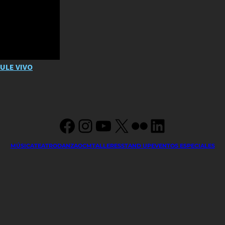
AULE VIVO
Facebook
Instagram
YouTube
X
Flickr
LinkedIn
MÚSICA
TEATRO
DANZA
OCM
TALLERES
STAND UP
EVENTOS ESPECIALES