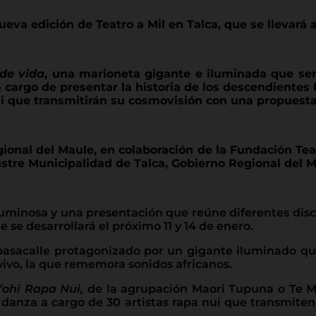
eva edición de Teatro a Mil en Talca, que se llevará a
de vida
, una marioneta gigante e iluminada que s
a cargo de presentar la historia de los descendientes
i que transmitirán su cosmovisión con una propues
egional del Maule, en colaboración de la Fundación Te
Ilustre Municipalidad de Talca, Gobierno Regional del 
minosa y una presentación que reúne diferentes disci
e se desarrollará el próximo 11 y 14 de enero.
asacalle protagonizado por un gigante iluminado q
ivo, la que rememora sonidos africanos.
’ohi Rapa Nui,
de la agrupación Maori Tupuna o Te M
 danza a cargo de 30 artistas rapa nui que transmiten 