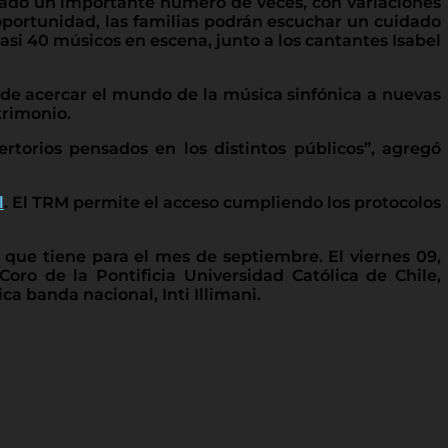
cutado un importante número de veces, con variaciones
 oportunidad, las familias podrán escuchar un cuidado
casi 40 músicos en escena, junto a los cantantes Isabel
nde acercar el mundo de la música sinfónica a nuevas
trimonio.
rtorios pensados en los distintos públicos”, agregó
l
. El TRM permite el acceso cumpliendo los protocolos
 que tiene para el mes de septiembre. El viernes 09,
Coro de la Pontificia Universidad Católica de Chile,
ca banda nacional, Inti Illimani.