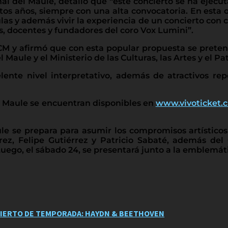
ional del Maule, detalló que “este concierto se ha eje
intos años, siempre con una alta convocatoria. En esta
culas y además vivir la experiencia de un concierto con 
, docentes y fundadores del coro Vox Lumini”.
OCM y afirmó que con esta popular propuesta se prete
Maule y el Ministerio de las Culturas, las Artes y el Pa
nte nivel interpretativo, además de atractivos repe
el Maule se encuentran disponibles en
www.vivoticket.c
le se prepara para asumir los compromisos artísticos
írez, Felipe Gutiérrez y Patricio Sabaté, además del 
uego, el sábado 24, se presentará junto a la emblemáti
CIERTO DE TEMPORADA: HAYDN & BEETHOVEN