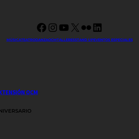
Facebook
Instagram
YouTube
X
Flickr
LinkedIn
MÚSICA
TEATRO
DANZA
OCM
TALLERES
STAND UP
EVENTOS ESPECIALES
EXTENSIÓN OCM