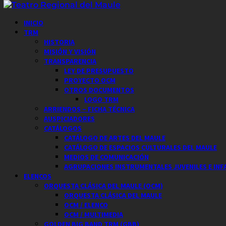
Saltar
al
Menú
INICIO
contenido
principal
TRM
HISTORIA
MISIÓN Y VISIÓN
TRANSPARENCIA
LEY DE PRESUPUESTO
PROYECTO OCM
OTROS DOCUMENTOS
LOGO TRM
ARRIENDOS – FICHA TÉCNICA
AUSPICIADORES
CATÁLOGOS
CATÁLOGO DE ARTES DEL MAULE
CATÁLOGO DE ESPACIOS CULTURALES DEL MAULE
MEDIOS DE COMUNICACIÓN
AGRUPACIONES INSTRUMENTALES JUVENILES E INF
ELENCOS
ORQUESTA CLÁSICA DEL MAULE (OCM)
ORQUESTA CLÁSICA DEL MAULE
OCM / ELENCO
OCM / MULTIMEDIA
GOLDEN BIG BAND TRM (GBB)