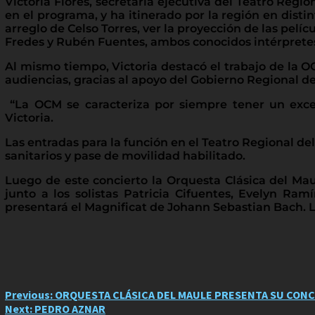
Victoria Flores, secretaria ejecutiva del Teatro Reg
en el programa, y ha itinerado por la región en dist
arreglo de Celso Torres, ver la proyección de las pelí
Fredes y Rubén Fuentes, ambos conocidos intérpretes
Al mismo tiempo, Victoria destacó el trabajo de la 
audiencias, gracias al apoyo del Gobierno Regional del 
“La OCM se caracteriza por siempre tener un excele
Victoria.
Las entradas para la función en el Teatro Regional d
sanitarios y pase de movilidad habilitado.
Luego de este concierto la Orquesta Clásica del Mau
junto a los solistas Patricia Cifuentes, Evelyn Ram
presentará el Magnificat de Johann Sebastian Bach. L
Post
Previous:
ORQUESTA CLÁSICA DEL MAULE PRESENTA SU CON
Next:
PEDRO AZNAR