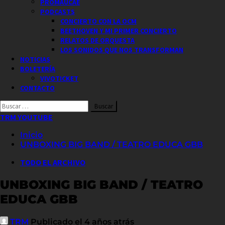
PROMAUCAE
PODCASTS
CONCIERTO CON LA OCM
BEETHOVEN Y MI PRIMER CONCIERTO
RELATOS DE ORQUESTA
LOS SONIDOS QUE NOS TRANSFORMAN
NOTICIAS
BOLETERÍA
VIVOTICKET
CONTACTO
Buscar
por:
TRM YOUTUBE
Inicio
UNBOXING BIG BAND / TEATRO EDUCA GBB
TODO EL ARCHIVO
UNBOXING BIG BAND / TEATRO
EDUCA GBB
TRM
Publicado el 4 años atrás