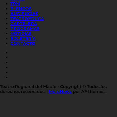
TRM
ELENCOS
AUDIENCIAS
TEATROEDUCA
CARTELERA
PROGRAMAS
NOTICIAS
BOLETERÍA
CONTACTO
FACEBOOK
INSTAGRAM
YOUTUBE
X
TWITTER
FLICKR
LINKED
IN
Teatro Regional del Maule - Copyright © Todos los
derechos reservados.
|
MoreNews
por AF themes.