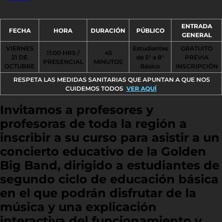
ENTRADA
FECHA
HORA
DURACIÓN
PÚBLICO
GENERAL
VIERNES
Estudiantes
GRATUITO
11:00 HRS /
45
21 DE
de 5° a 8°
PREVIA
PRESENCIAL
MINUTOS
OCTUBRE
Básico
INSCRIPCIÓN
RESPETA LAS MEDIDAS SANITARIAS QUE APUNTAN A QUE NOS
CUIDEMOS TODOS
VER AQUÍ
Invitamos a profesores y
profesoras de toda la región a
inscribir a su curso para asistir a un
concierto educativo de la Golden
Big Band, dirigido a estudiantes de
segundo ciclo de educación básica
en el que podrán disfrutar de la
música y una explicación
interactiva del funcionamiento y