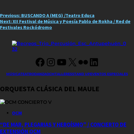
Post
Previous:
BUSCANDO A (MEG) /Teatro Educa
Next:
XII Festival de Música y Poesía Pablo de Rokha / Red de
navigation
Festivales Rockódromo
Facebook
Instagram
YouTube
X
Flickr
LinkedIn
MÚSICA
TEATRO
DANZA
OCM
TALLERES
STAND UP
EVENTOS ESPECIALES
ORQUESTA CLÁSICA DEL MAULE
OCM
“DE MAR, PLEGARIAS Y HEROÍSMO” / CONCIERTO DE
EXTENSIÓN OCM