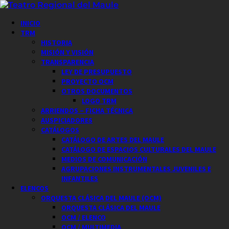
Saltar
al
Menú
INICIO
contenido
principal
TRM
HISTORIA
MISIÓN Y VISIÓN
TRANSPARENCIA
LEY DE PRESUPUESTO
PROYECTO OCM
OTROS DOCUMENTOS
LOGO TRM
ARRIENDOS – FICHA TÉCNICA
AUSPICIADORES
CATÁLOGOS
CATÁLOGO DE ARTES DEL MAULE
CATÁLOGO DE ESPACIOS CULTURALES DEL MAULE
MEDIOS DE COMUNICACIÓN
AGRUPACIONES INSTRUMENTALES JUVENILES E
INFANTILES
ELENCOS
ORQUESTA CLÁSICA DEL MAULE (OCM)
ORQUESTA CLÁSICA DEL MAULE
OCM / ELENCO
OCM / MULTIMEDIA