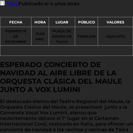
TRM
Publicado el 4 años atrás
FECHA
HORA
LUGAR
PÚBLICO
VALORES
VIERNES 16
PLAZA DE
21.00
DE
ARMAS DE
FAMILIAR
GRATUITO
HRS.
DICIEMBRE
TALCA
ESPERADO CONCIERTO DE
NAVIDAD AL AIRE LIBRE DE LA
ORQUESTA CLÁSICA DEL MAULE
JUNTO A VOX LUMINI
El destacado elenco del Teatro Regional del Maule, la
Orquesta Clásica del Maule, se presentará junto a la
Camerata Vocal Vox Lumini, elenco que
recientemente obtuvo el 1° lugar en el Certamen
Internacional Coral, realizado en Italia, para ofrecer un
concierto de navidad a los vecinos y vecinas de Talca