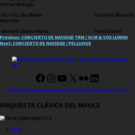
Almendralejo
-Burrito de Belén Vicente Bianchi
Alarcón
-Señora Doña María Tradicional
Post
Previous:
CONCIERTO DE NAVIDAD TRM / OCM & VOX LUMINI
Next:
CONCIERTO DE NAVIDAD / PELLUHUE
navigation
Facebook
Instagram
YouTube
X
Flickr
LinkedIn
MÚSICA
TEATRO
DANZA
OCM
TALLERES
STAND UP
EVENTOS ESPECIALES
ORQUESTA CLÁSICA DEL MAULE
OCM