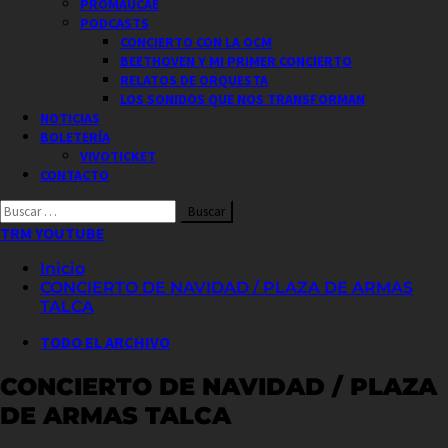
PROMAUCAE
PODCASTS
CONCIERTO CON LA OCM
BEETHOVEN Y MI PRIMER CONCIERTO
RELATOS DE ORQUESTA
LOS SONIDOS QUE NOS TRANSFORMAN
NOTICIAS
BOLETERÍA
VIVOTICKET
CONTACTO
Buscar
por:
TRM YOUTUBE
Inicio
CONCIERTO DE NAVIDAD / PLAZA DE ARMAS
TALCA
TODO EL ARCHIVO
CONCIERTO DE NAVIDAD / PLAZA
DE ARMAS TALCA