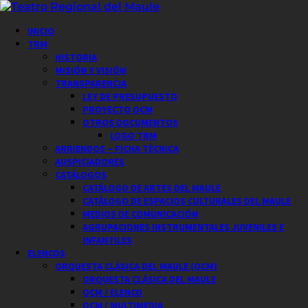
Saltar
al
Menú
INICIO
contenido
principal
TRM
HISTORIA
MISIÓN Y VISIÓN
TRANSPARENCIA
LEY DE PRESUPUESTO
PROYECTO OCM
OTROS DOCUMENTOS
LOGO TRM
ARRIENDOS – FICHA TÉCNICA
AUSPICIADORES
CATÁLOGOS
CATÁLOGO DE ARTES DEL MAULE
CATÁLOGO DE ESPACIOS CULTURALES DEL MAULE
MEDIOS DE COMUNICACIÓN
AGRUPACIONES INSTRUMENTALES JUVENILES E
INFANTILES
ELENCOS
ORQUESTA CLÁSICA DEL MAULE (OCM)
ORQUESTA CLÁSICA DEL MAULE
OCM / ELENCO
OCM / MULTIMEDIA