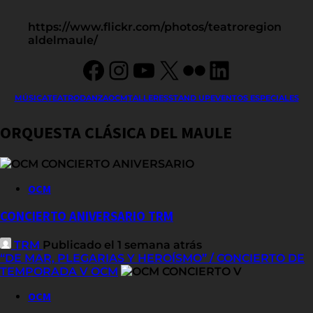
https://www.flickr.com/photos/teatroregion
aldelmaule/
Facebook
Instagram
YouTube
X
Flickr
LinkedIn
MÚSICA
TEATRO
DANZA
OCM
TALLERES
STAND UP
EVENTOS ESPECIALES
ORQUESTA CLÁSICA DEL MAULE
OCM
CONCIERTO ANIVERSARIO TRM
TRM
Publicado el 1 semana atrás
“DE MAR, PLEGARIAS Y HEROÍSMO” / CONCIERTO DE
TEMPORADA V OCM
OCM