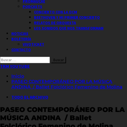
PROMAUCAE
PODCASTS
CONCIERTO CON LA OCM
BEETHOVEN Y MI PRIMER CONCIERTO
RELATOS DE ORQUESTA
LOS SONIDOS QUE NOS TRANSFORMAN
NOTICIAS
BOLETERÍA
VIVOTICKET
CONTACTO
Buscar
por:
TRM YOUTUBE
Inicio
PASEO CONTEMPORÁNEO POR LA MÚSICA
ANDINA / Ballet Folclórico Femenino de Molina
TODO EL ARCHIVO
PASEO CONTEMPORÁNEO POR LA
MÚSICA ANDINA / Ballet
Folclórico Femenino de Molina