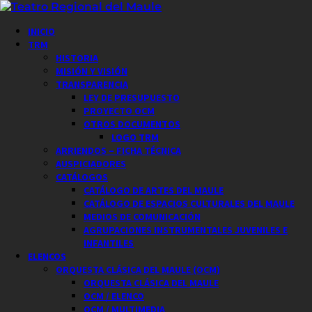
Saltar
al
Menú
INICIO
contenido
principal
TRM
HISTORIA
MISIÓN Y VISIÓN
TRANSPARENCIA
LEY DE PRESUPUESTO
PROYECTO OCM
OTROS DOCUMENTOS
LOGO TRM
ARRIENDOS – FICHA TÉCNICA
AUSPICIADORES
CATÁLOGOS
CATÁLOGO DE ARTES DEL MAULE
CATÁLOGO DE ESPACIOS CULTURALES DEL MAULE
MEDIOS DE COMUNICACIÓN
AGRUPACIONES INSTRUMENTALES JUVENILES E
INFANTILES
ELENCOS
ORQUESTA CLÁSICA DEL MAULE (OCM)
ORQUESTA CLÁSICA DEL MAULE
OCM / ELENCO
OCM / MULTIMEDIA