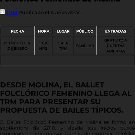
TRM
Publicado el 4 años atrás
FECHA
HORA
LUGAR
PÚBLICO
ENTRADAS
GRATUITO A
MIÉRCOLES 11
19.30
SALA
FAMILIAR
PUERTAS
DE ENERO
HRS.
TRM
ABIERTAS
DESDE MOLINA, EL BALLET
FOLCLÓRICO FEMENINO LLEGA AL
TRM PARA PRESENTAR SU
PROPUESTA DE BAILES TÍPICOS.
El Ballet Folclórico Femenino de Molina se formó en
septiembre de 2010, y desde sus inicios buscó
experimentar con nuevas formas de expresar el folclor