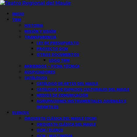
Saltar
al
Menú
INICIO
contenido
principal
TRM
HISTORIA
MISIÓN Y VISIÓN
TRANSPARENCIA
LEY DE PRESUPUESTO
PROYECTO OCM
OTROS DOCUMENTOS
LOGO TRM
ARRIENDOS – FICHA TÉCNICA
AUSPICIADORES
CATÁLOGOS
CATÁLOGO DE ARTES DEL MAULE
CATÁLOGO DE ESPACIOS CULTURALES DEL MAULE
MEDIOS DE COMUNICACIÓN
AGRUPACIONES INSTRUMENTALES JUVENILES E
INFANTILES
ELENCOS
ORQUESTA CLÁSICA DEL MAULE (OCM)
ORQUESTA CLÁSICA DEL MAULE
OCM / ELENCO
OCM / MULTIMEDIA