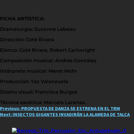
FICHA ARTÍSTICA:
Dramaturgia: Suzanne Lebeau
Dirección: Coté Rivara
Elenco: Coté Rivara, Robert Cartwright
Composición musical: Andrés González
Intérprete musical: Meret Mohr
Producción: Yaz Valenzuela
Diseño visual: Francisca Burgos
Técnica escénica: Marcela Larenas.
Post
Previous:
PROPUESTA DE DANZA SE ESTRENA EN EL TRM
Next:
INSECTOS GIGANTES INVADIRÁN LA ALAMEDA DE TALCA
navigation