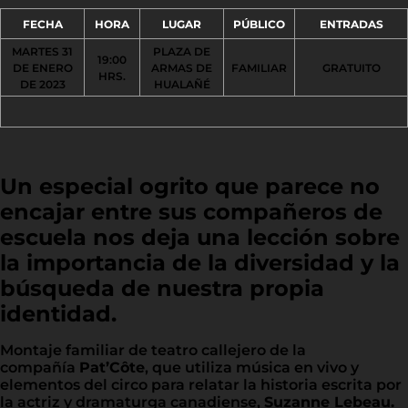
FECHA
HORA
LUGAR
PÚBLICO
ENTRADAS
MARTES 31
PLAZA DE
19:00
DE ENERO
ARMAS DE
FAMILIAR
GRATUITO
HRS.
DE 2023
HUALAÑÉ
Un especial ogrito que parece no
encajar entre sus compañeros de
escuela nos deja una lección sobre
la importancia de la diversidad y la
búsqueda de nuestra propia
identidad.
Montaje familiar de teatro callejero de la
compañía
Pat’Côte
, que utiliza música en vivo y
elementos del circo para relatar la historia escrita por
la actriz y dramaturga canadiense,
Suzanne Lebeau.