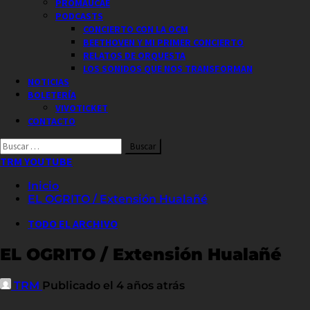
PROMAUCAE
PODCASTS
CONCIERTO CON LA OCM
BEETHOVEN Y MI PRIMER CONCIERTO
RELATOS DE ORQUESTA
LOS SONIDOS QUE NOS TRANSFORMAN
NOTICIAS
BOLETERÍA
VIVOTICKET
CONTACTO
Buscar
por:
TRM YOUTUBE
Inicio
EL OGRITO / Extensión Hualañé
TODO EL ARCHIVO
EL OGRITO / Extensión Hualañé
TRM
Publicado el 4 años atrás