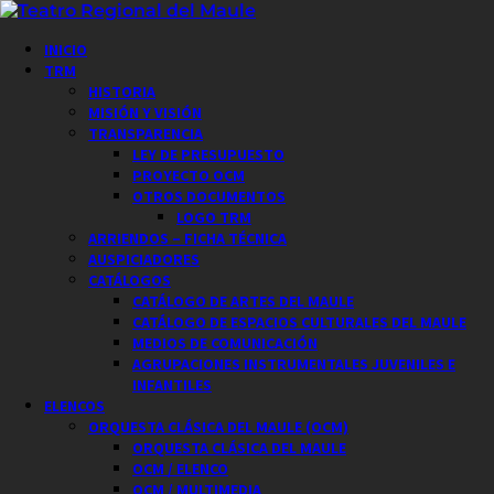
Saltar
al
Menú
INICIO
contenido
principal
TRM
HISTORIA
MISIÓN Y VISIÓN
TRANSPARENCIA
LEY DE PRESUPUESTO
PROYECTO OCM
OTROS DOCUMENTOS
LOGO TRM
ARRIENDOS – FICHA TÉCNICA
AUSPICIADORES
CATÁLOGOS
CATÁLOGO DE ARTES DEL MAULE
CATÁLOGO DE ESPACIOS CULTURALES DEL MAULE
MEDIOS DE COMUNICACIÓN
AGRUPACIONES INSTRUMENTALES JUVENILES E
INFANTILES
ELENCOS
ORQUESTA CLÁSICA DEL MAULE (OCM)
ORQUESTA CLÁSICA DEL MAULE
OCM / ELENCO
OCM / MULTIMEDIA