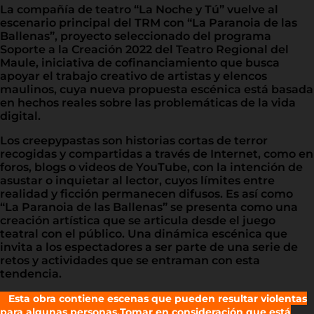
La compañía de teatro “La Noche y Tú” vuelve al
escenario principal del TRM con “La Paranoia de las
Ballenas”, proyecto seleccionado del programa
Soporte a la Creación 2022 del Teatro Regional del
Maule, iniciativa de cofinanciamiento que busca
apoyar el trabajo creativo de artistas y elencos
maulinos, cuya nueva propuesta escénica está basada
en hechos reales sobre las problemáticas de la vida
digital.
Los creepypastas son historias cortas de terror
recogidas y compartidas a través de Internet, como en
foros, blogs o videos de YouTube, con la intención de
asustar o inquietar al lector, cuyos límites entre
realidad y ficción permanecen difusos. Es así como
“La Paranoia de las Ballenas” se presenta como una
creación artística que se articula desde el juego
teatral con el público. Una dinámica escénica que
invita a los espectadores a ser parte de una serie de
retos y actividades que se entraman con esta
tendencia.
Esta obra contiene escenas que pueden resultar violentas
para algunas personas.
Tomar en consideración que está