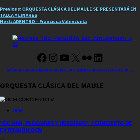
Post
Previous:
ORQUESTA CLÁSICA DEL MAULE SE PRESENTARÁ EN
TALCA Y LINARES
navigation
Next:
ADENTRO – Francisca Valenzuela
Facebook
Instagram
YouTube
X
Flickr
LinkedIn
MÚSICA
TEATRO
DANZA
OCM
TALLERES
STAND UP
EVENTOS ESPECIALES
ORQUESTA CLÁSICA DEL MAULE
OCM
“DE MAR, PLEGARIAS Y HEROÍSMO” / CONCIERTO DE
EXTENSIÓN OCM