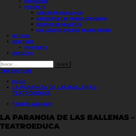
PROMAUCAE
PODCASTS
CONCIERTO CON LA OCM
BEETHOVEN Y MI PRIMER CONCIERTO
RELATOS DE ORQUESTA
LOS SONIDOS QUE NOS TRANSFORMAN
NOTICIAS
BOLETERÍA
VIVOTICKET
CONTACTO
Buscar
por:
TRM YOUTUBE
Inicio
LA PARANOIA DE LAS BALLENAS –
TEATROEDUCA
TODO EL ARCHIVO
LA PARANOIA DE LAS BALLENAS –
TEATROEDUCA