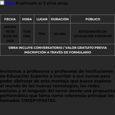
TRM
Publicado el 3 años atrás
FECHA
HORA
LUGAR
DURACIÓN
PÚBLICO
JUEVES
06 DE
11.00
ESTUDIANTES DE
TRM
60 MIN.
JULIO DE
HRS.
EDUCACIÓN SUPERIOR
2023
OBRA INCLUYE CONVERSATORIO / VALOR GRATUITO PREVIA
INSCRIPCIÓN A TRAVÉS DE FORMULARIO
Invitamos a profesores y profesoras de instituciones
de Educación Superior a inscribir a sus cursos para
poder disfrutar de este montaje que busca explorar
el mundo de las nuevas tecnologías, las redes
sociales y el lenguaje del terror desde una propuesta
performática que toma como referencia principal los
llamados CREEPYPASTAS.