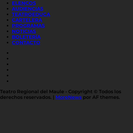
ELENCOS
AUDIENCIAS
TEATROEDUCA
CARTELERA
PROGRAMAS
NOTICIAS
BOLETERÍA
CONTACTO
FACEBOOK
INSTAGRAM
YOUTUBE
X
TWITTER
FLICKR
LINKED
IN
Teatro Regional del Maule - Copyright © Todos los
derechos reservados.
|
MoreNews
por AF themes.