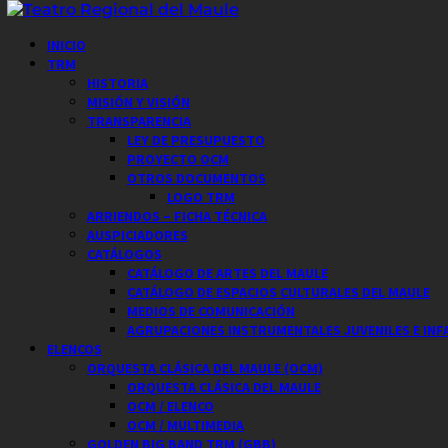
Saltar
al
Menú
INICIO
contenido
principal
TRM
HISTORIA
MISIÓN Y VISIÓN
TRANSPARENCIA
LEY DE PRESUPUESTO
PROYECTO OCM
OTROS DOCUMENTOS
LOGO TRM
ARRIENDOS – FICHA TÉCNICA
AUSPICIADORES
CATÁLOGOS
CATÁLOGO DE ARTES DEL MAULE
CATÁLOGO DE ESPACIOS CULTURALES DEL MAULE
MEDIOS DE COMUNICACIÓN
AGRUPACIONES INSTRUMENTALES JUVENILES E INF
ELENCOS
ORQUESTA CLÁSICA DEL MAULE (OCM)
ORQUESTA CLÁSICA DEL MAULE
OCM / ELENCO
OCM / MULTIMEDIA
GOLDEN BIG BAND TRM (GBB)