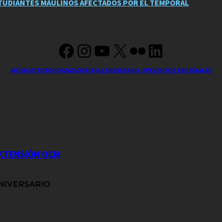
STUDIANTES MAULINOS AFECTADOS POR EL TEMPORAL
Facebook
Instagram
YouTube
X
Flickr
LinkedIn
MÚSICA
TEATRO
DANZA
OCM
TALLERES
STAND UP
EVENTOS ESPECIALES
EXTENSIÓN OCM