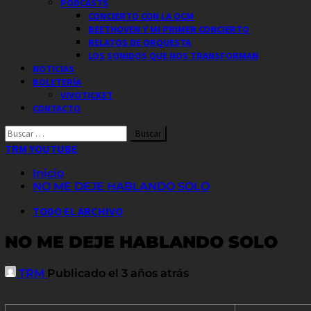
PODCASTS
CONCIERTO CON LA OCM
BEETHOVEN Y MI PRIMER CONCIERTO
RELATOS DE ORQUESTA
LOS SONIDOS QUE NOS TRANSFORMAN
NOTICIAS
BOLETERÍA
VIVOTICKET
CONTACTO
Buscar
por:
TRM YOUTUBE
Inicio
NO ME DEJE HABLANDO SOLO
TODO EL ARCHIVO
NO ME DEJE HABLANDO SOLO
TRM
Publicado el 3 años atrás