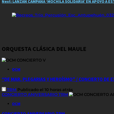
Next:
LANZAN CAMPAÑA ‘MOCHILA SOLIDARIA’ EN APOYO A E
navigation
ORQUESTA CLÁSICA DEL MAULE
OCM
“DE MAR, PLEGARIAS Y HEROÍSMO” / CONCIERTO DE 
TRM
Publicado el 10 horas atrás
CONCIERTO ANIVERSARIO TRM
OCM
CONCIERTO ANIVERSARIO TRM