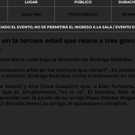
LUGAR
PÚBLICO
DURACI
SALA TRM
TODO PÚBLICO
90 MI
CIADO EL EVENTO, NO SE PERMITIRÁ EL INGRESO A LA SALA / EVENTO E
en la tercera edad que reúne a tres gra
.
las Mena, todo bajo la dirección de Rodrigo Bastidas.
incuenta años en los tiempos que corren? ¿Es posible
y director, Rodrigo Bastidas, invita a reflexionar en l
e Vadell) y Ana (Coca Guazzini) que, si bien funciona,
ue él, simplemente, “no la ve”. El hombre, feliz di
render con la ayuda de su amigo Pepe (Héctor Noguera
úl (Nicolás Mena) su amigo, el quiosquero cómplice.