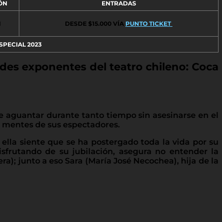
ÓN
ENTRADAS
N
DESDE $15.000 VÍA
PUNTO TICKET
SPECIAL 2023
ndes exponentes del teatro chileno: Coca
 aguantar durante tanto tiempo sin asesinarse en el
as mentes de sus espectadores.
 ella siente que se ha postergado toda la vida por su
sfrutando de su jubilación, asegura no entender la
); junto a eso Sara (María José Necochea), hija de la