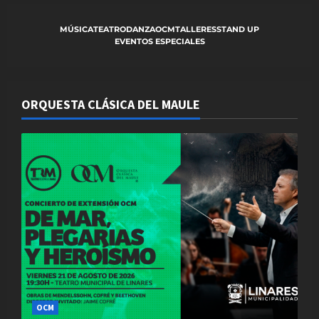
i
MÚSICA
TEATRO
DANZA
OCM
TALLERES
STAND UP
o
EVENTOS ESPECIALES
n
ORQUESTA CLÁSICA DEL MAULE
OCM