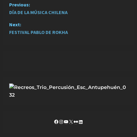
P
Previous:
DÍA DE LA MÚSICA CHILENA
o
Next:
s
FESTIVAL PABLO DE ROKHA
t
n
a
v
i
g
a
Facebook
Instagram
YouTube
X
Flickr
LinkedIn
t