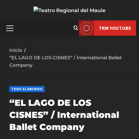
Saltar
al
contenido
TRM YOUTUBE
Menú
principal
Inicio
“EL LAGO DE LOS CISNES” / International Ballet
Company
TODO EL ARCHIVO
“EL LAGO DE LOS
CISNES” / International
Ballet Company