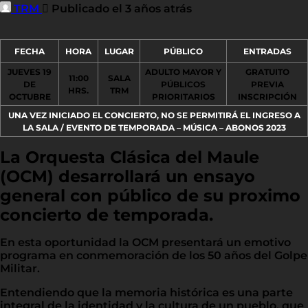
TRM
Publicado el 3 años atrás
FECHA
HORA
LUGAR
PÚBLICO
ENTRADAS
JUEVES 19
ADULTO MAYOR Y
GRATUITO
11:00
SALA
DE
PÚBLICOS
PREVIA
HRS.
TRM
OCTUBRE
PRIORITARIOS
INSCRIPCIÓN
UNA VEZ INICIADO EL CONCIERTO, NO SE PERMITIRÁ EL INGRESO A
LA SALA / EVENTO DE TEMPORADA – MÚSICA – ABONOS 2023
La Orquesta Clásica del Maule
(OCM) desarrollará un ensayo
general con público de su proximo
concierto de temporada.
En esta oportunidad la OCM presentará un emotivo
programa en conmemoración de los 50 años del Golpe
Militar.
Entendiendo que la memoria histórica es una parte
integral de la identidad y la cultura de un pueblo, que