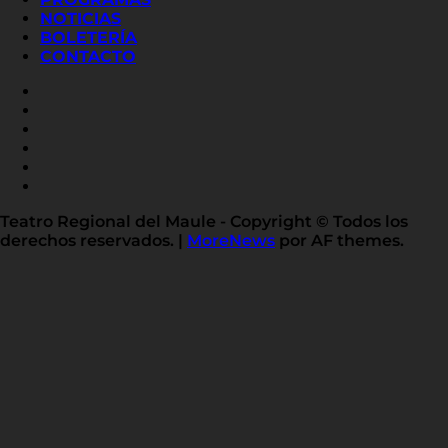
NOTICIAS
BOLETERÍA
CONTACTO
FACEBOOK
INSTAGRAM
YOUTUBE
X
TWITTER
FLICKR
LINKED
IN
Teatro Regional del Maule - Copyright © Todos los
derechos reservados.
|
MoreNews
por AF themes.