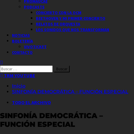
PROMAUCAE
PODCASTS
CONCIERTO CON LA OCM
BEETHOVEN Y MI PRIMER CONCIERTO
RELATOS DE ORQUESTA
LOS SONIDOS QUE NOS TRANSFORMAN
NOTICIAS
BOLETERÍA
VIVOTICKET
CONTACTO
Buscar
por:
TRM YOUTUBE
Inicio
SINFONÍA DEMOCRÁTICA – FUNCIÓN ESPECIAL
TODO EL ARCHIVO
SINFONÍA DEMOCRÁTICA –
FUNCIÓN ESPECIAL