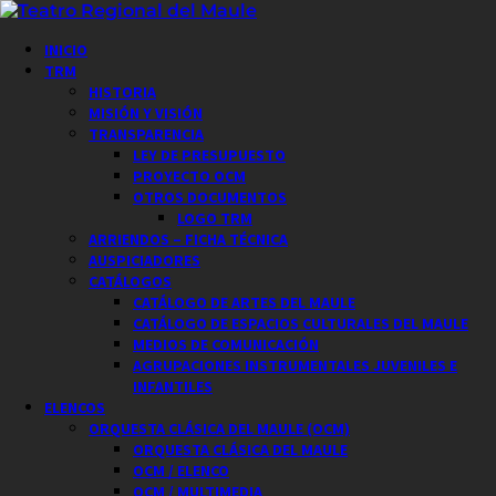
Saltar
al
Menú
INICIO
contenido
principal
TRM
HISTORIA
MISIÓN Y VISIÓN
TRANSPARENCIA
LEY DE PRESUPUESTO
PROYECTO OCM
OTROS DOCUMENTOS
LOGO TRM
ARRIENDOS – FICHA TÉCNICA
AUSPICIADORES
CATÁLOGOS
CATÁLOGO DE ARTES DEL MAULE
CATÁLOGO DE ESPACIOS CULTURALES DEL MAULE
MEDIOS DE COMUNICACIÓN
AGRUPACIONES INSTRUMENTALES JUVENILES E
INFANTILES
ELENCOS
ORQUESTA CLÁSICA DEL MAULE (OCM)
ORQUESTA CLÁSICA DEL MAULE
OCM / ELENCO
OCM / MULTIMEDIA