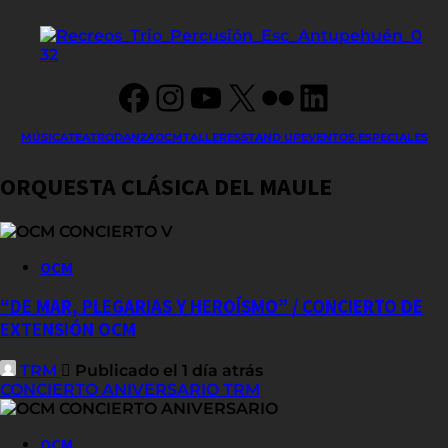
Facebook
Instagram
YouTube
X
Flickr
LinkedIn
MÚSICA
TEATRO
DANZA
OCM
TALLERES
STAND UP
EVENTOS ESPECIALES
ORQUESTA CLÁSICA DEL MAULE
OCM
“DE MAR, PLEGARIAS Y HEROÍSMO” / CONCIERTO DE
EXTENSIÓN OCM
TRM
Publicado el 1 día atrás
CONCIERTO ANIVERSARIO TRM
OCM