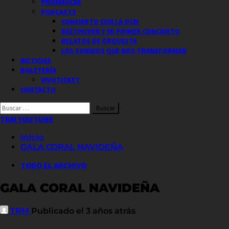
PROMAUCAE
PODCASTS
CONCIERTO CON LA OCM
BEETHOVEN Y MI PRIMER CONCIERTO
RELATOS DE ORQUESTA
LOS SONIDOS QUE NOS TRANSFORMAN
NOTICIAS
BOLETERÍA
VIVOTICKET
CONTACTO
Buscar
por:
TRM YOUTUBE
Inicio
GALA CORAL NAVIDEÑA
TODO EL ARCHIVO
GALA CORAL NAVIDEÑA
TRM
Publicado el 3 años atrás