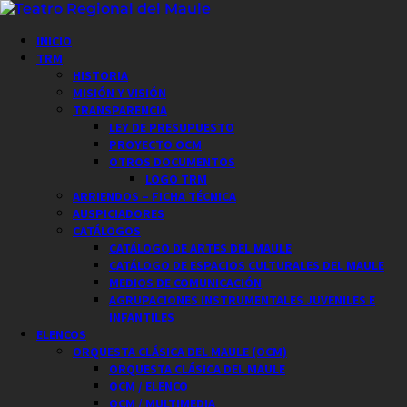
Saltar
al
Menú
INICIO
contenido
principal
TRM
HISTORIA
MISIÓN Y VISIÓN
TRANSPARENCIA
LEY DE PRESUPUESTO
PROYECTO OCM
OTROS DOCUMENTOS
LOGO TRM
ARRIENDOS – FICHA TÉCNICA
AUSPICIADORES
CATÁLOGOS
CATÁLOGO DE ARTES DEL MAULE
CATÁLOGO DE ESPACIOS CULTURALES DEL MAULE
MEDIOS DE COMUNICACIÓN
AGRUPACIONES INSTRUMENTALES JUVENILES E
INFANTILES
ELENCOS
ORQUESTA CLÁSICA DEL MAULE (OCM)
ORQUESTA CLÁSICA DEL MAULE
OCM / ELENCO
OCM / MULTIMEDIA