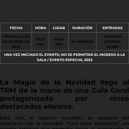
FECHA
HORA
LUGAR
DURACIÓN
ENTRADAS
VIERNES 22 DE
ENTRADA
19:30
SALA
DICIEMBRE DE
90 MINUTOS
GENERAL:
HRS.
TRM
2023
$3.000
UNA VEZ INICIADO EL EVENTO, NO SE PERMITIRÁ EL INGRESO A LA
SALA / EVENTO ESPECIAL 2023
La Magia de la Navidad llega al
TRM de la mano de una Gala Coral
protagonizada por cinco
destacados elencos.
Este año, el espíritu navideño se apodera del
escenario con la increíble “Gala Coral Navideña”, un
evento artístico que promete llevar al espectador a