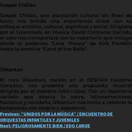
Gospel Chillán
Gospel Chillán, una asociación cultural sin fines de
lucro, nos brinda una experiencia única con su
enfoque artístico, cultural, espiritual y social. Dirigidos
por el Licenciado en Música David Contreras Garrido,
el coro nos transportará con su repertorio que incluye
desde el poderoso “Love Theory” de Kirk Franklin
hasta la emotiva “Carol of the Bells”.
Ülkantun
El coro Ülkantun, nacido en el CESFAM Faustino
González, nos presenta una propuesta musical
dirigida por el maestro John López. Con un repertorio
variado que abarca lo sacro, latinoamericano,
folclórico y navideño, Ülkantun nos invita a celebrar la
temporada con alegría y esperanza.
Post
Previous:
“UNIDOS POR LA MÚSICA” / ENCUENTRO DE
ORQUESTAS INFANTILES Y JUVENILES
navigation
Next:
PELIGROSAMENTE BIEN / EDO CAROE