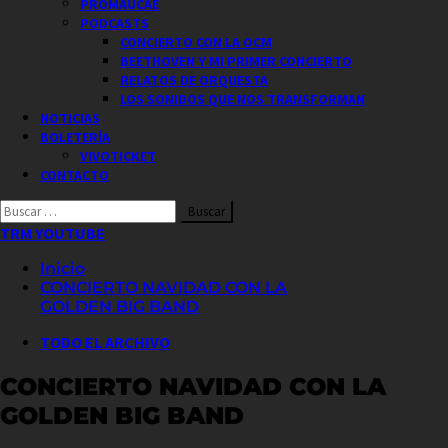
PROMAUCAE
PODCASTS
CONCIERTO CON LA OCM
BEETHOVEN Y MI PRIMER CONCIERTO
RELATOS DE ORQUESTA
LOS SONIDOS QUE NOS TRANSFORMAN
NOTICIAS
BOLETERÍA
VIVOTICKET
CONTACTO
Buscar
por:
TRM YOUTUBE
Inicio
CONCIERTO NAVIDAD CON LA
GOLDEN BIG BAND
TODO EL ARCHIVO
CONCIERTO NAVIDAD CON LA
GOLDEN BIG BAND