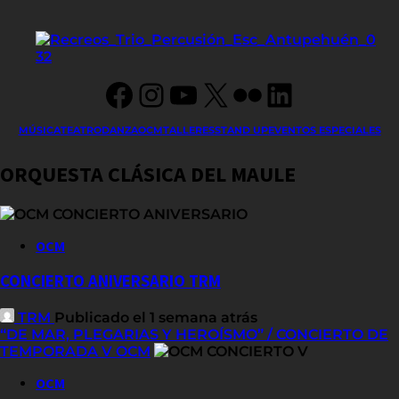
navigation
Facebook
Instagram
YouTube
X
Flickr
LinkedIn
MÚSICA
TEATRO
DANZA
OCM
TALLERES
STAND UP
EVENTOS ESPECIALES
ORQUESTA CLÁSICA DEL MAULE
OCM
CONCIERTO ANIVERSARIO TRM
TRM
Publicado el 1 semana atrás
“DE MAR, PLEGARIAS Y HEROÍSMO” / CONCIERTO DE
TEMPORADA V OCM
OCM