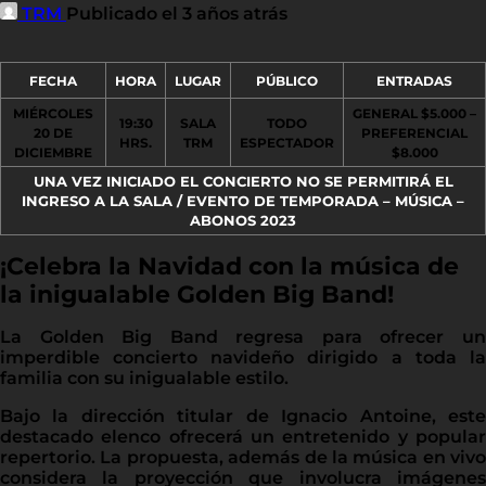
TRM
Publicado el 3 años atrás
FECHA
HORA
LUGAR
PÚBLICO
ENTRADAS
MIÉRCOLES
GENERAL $5.000 –
19:30
SALA
TODO
20 DE
PREFERENCIAL
HRS.
TRM
ESPECTADOR
DICIEMBRE
$8.000
UNA VEZ INICIADO EL CONCIERTO NO SE PERMITIRÁ EL
INGRESO A LA SALA / EVENTO DE TEMPORADA – MÚSICA –
ABONOS 2023
¡Celebra la Navidad con la música de
la inigualable Golden Big Band!
La Golden Big Band regresa para ofrecer un
imperdible concierto navideño dirigido a toda la
familia con su inigualable estilo.
Bajo la dirección titular de Ignacio Antoine, este
destacado elenco ofrecerá un entretenido y popular
repertorio. La propuesta, además de la música en vivo
considera la proyección que involucra imágenes