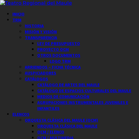
Saltar
al
Menú
INICIO
contenido
principal
TRM
HISTORIA
MISIÓN Y VISIÓN
TRANSPARENCIA
LEY DE PRESUPUESTO
PROYECTO OCM
OTROS DOCUMENTOS
LOGO TRM
ARRIENDOS – FICHA TÉCNICA
AUSPICIADORES
CATÁLOGOS
CATÁLOGO DE ARTES DEL MAULE
CATÁLOGO DE ESPACIOS CULTURALES DEL MAULE
MEDIOS DE COMUNICACIÓN
AGRUPACIONES INSTRUMENTALES JUVENILES E
INFANTILES
ELENCOS
ORQUESTA CLÁSICA DEL MAULE (OCM)
ORQUESTA CLÁSICA DEL MAULE
OCM / ELENCO
OCM / MULTIMEDIA