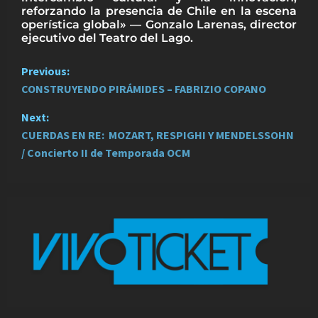
reforzando la presencia de Chile en la escena
operística global» — Gonzalo Larenas, director
ejecutivo del Teatro del Lago.
P
Previous:
CONSTRUYENDO PIRÁMIDES – FABRIZIO COPANO
o
Next:
s
CUERDAS EN RE: MOZART, RESPIGHI Y MENDELSSOHN
t
/ Concierto II de Temporada OCM
n
a
v
i
g