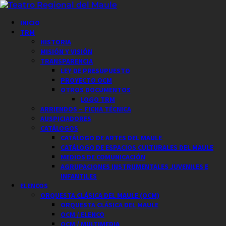
Saltar
al
Menú
INICIO
contenido
principal
TRM
HISTORIA
MISIÓN Y VISIÓN
TRANSPARENCIA
LEY DE PRESUPUESTO
PROYECTO OCM
OTROS DOCUMENTOS
LOGO TRM
ARRIENDOS – FICHA TÉCNICA
AUSPICIADORES
CATÁLOGOS
CATÁLOGO DE ARTES DEL MAULE
CATÁLOGO DE ESPACIOS CULTURALES DEL MAULE
MEDIOS DE COMUNICACIÓN
AGRUPACIONES INSTRUMENTALES JUVENILES E
INFANTILES
ELENCOS
ORQUESTA CLÁSICA DEL MAULE (OCM)
ORQUESTA CLÁSICA DEL MAULE
OCM / ELENCO
OCM / MULTIMEDIA