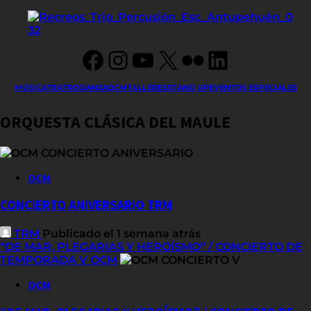
Facebook
Instagram
YouTube
X
Flickr
LinkedIn
MÚSICA
TEATRO
DANZA
OCM
TALLERES
STAND UP
EVENTOS ESPECIALES
ORQUESTA CLÁSICA DEL MAULE
OCM
CONCIERTO ANIVERSARIO TRM
TRM
Publicado el 1 semana atrás
“DE MAR, PLEGARIAS Y HEROÍSMO” / CONCIERTO DE
TEMPORADA V OCM
OCM