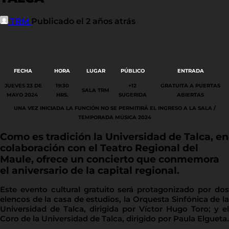
TRM
Publicado el 2 años atrás
FECHA
HORA
LUGAR
PÚBLICO
ENTRADA
JUEVES 23 DE
19:30
+12
GRATUITA A PUERTAS
SALA TRM
MAYO 2024
HRS.
SUGERIDA
ABIERTAS
UNA VEZ INICIADA LA FUNCIÓN NO SE PERMITIRÁ EL INGRESO A LA SALA /
TEMPORADA MÚSICA 2024
Como es tradición la Universidad de Talca, en
colaboración con el Teatro Regional del
Maule, ofrece un concierto que conmemora
el aniversario de la capital regional.
Este evento cultural gratuito será protagonizado por dos
elencos de la casa de estudios, la Orquesta Sinfónica de la
Universidad de Talca, dirigida por Víctor Hugo Toro; y el
Coro de la Universidad de Talca, dirigido por Paula Elgueta.