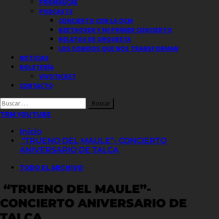
PROMAUCAE
PODCASTS
CONCIERTO CON LA OCM
BEETHOVEN Y MI PRIMER CONCIERTO
RELATOS DE ORQUESTA
LOS SONIDOS QUE NOS TRANSFORMAN
NOTICIAS
BOLETERÍA
VIVOTICKET
CONTACTO
Buscar
por:
TRM YOUTUBE
Inicio
“TRUENO DEL MAULE”- CONCIERTO
ANIVERSARIO DE TALCA
TODO EL ARCHIVO
“TRUENO DEL MAULE”-
CONCIERTO ANIVERSARIO DE
TALCA