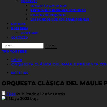
PODCASTS
CONCIERTO CON LA OCM
BEETHOVEN Y MI PRIMER CONCIERTO
RELATOS DE ORQUESTA
LOS SONIDOS QUE NOS TRANSFORMAN
NOTICIAS
BOLETERÍA
VIVOTICKET
CONTACTO
Buscar
por:
TRM YOUTUBE
Inicio
ORQUESTA CLÁSICA DEL MAULE PRESENTA CON
NOTICIAS
ORQUESTA CLÁSICA DEL MAULE 
TRM
Publicado el 2 años atrás