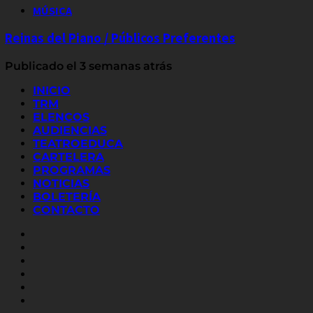
MÚSICA
Reinas del Piano / Públicos Preferentes
Publicado el 3 semanas atrás
INICIO
TRM
ELENCOS
AUDIENCIAS
TEATROEDUCA
CARTELERA
PROGRAMAS
NOTICIAS
BOLETERÍA
CONTACTO
FACEBOOK
INSTAGRAM
YOUTUBE
X
TWITTER
FLICKR
LINKED