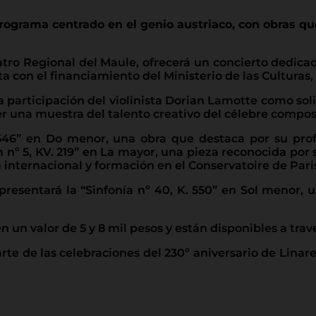
programa centrado en el genio austriaco, con obras que
eatro Regional del Maule, ofrecerá un concierto dedi
a con el financiamiento del Ministerio de las Culturas, 
a participación del violinista Dorian Lamotte como sol
 una muestra del talento creativo del célebre composi
46” en Do menor, una obra que destaca por su prof
ín nº 5, KV. 219” en La mayor, una pieza reconocida po
nternacional y formación en el Conservatoire de Paris, 
 presentará la “Sinfonía nº 40, K. 550” en Sol menor,
 un valor de 5 y 8 mil pesos y están disponibles a través
te de las celebraciones del 230º aniversario de Linares.