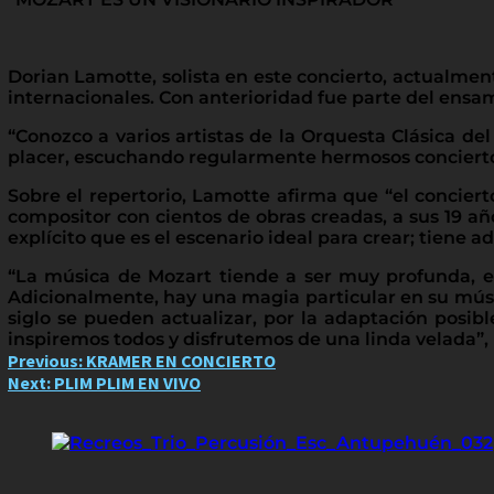
Dorian Lamotte, solista en este concierto, actualme
internacionales. Con anterioridad fue parte del ens
“Conozco a varios artistas de la Orquesta Clásica d
placer, escuchando regularmente hermosos conciertos
Sobre el repertorio, Lamotte afirma que “el concier
compositor con cientos de obras creadas, a sus 19 añ
explícito que es el escenario ideal para crear; tie
“La música de Mozart tiende a ser muy profunda, en 
Adicionalmente, hay una magia particular en su músic
siglo se pueden actualizar, por la adaptación posibl
inspiremos todos y disfrutemos de una linda velada”,
Post
Previous:
KRAMER EN CONCIERTO
Next:
PLIM PLIM EN VIVO
navigation