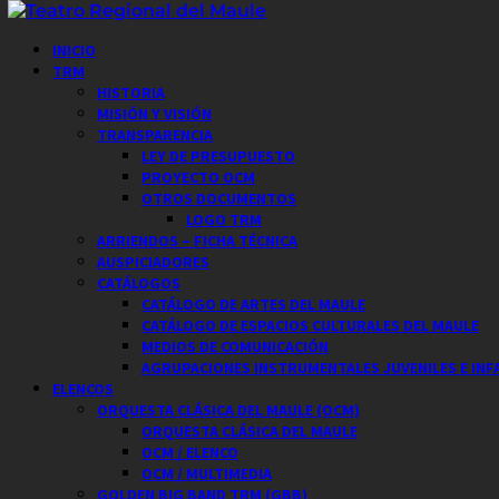
Saltar
al
Menú
INICIO
contenido
principal
TRM
HISTORIA
MISIÓN Y VISIÓN
TRANSPARENCIA
LEY DE PRESUPUESTO
PROYECTO OCM
OTROS DOCUMENTOS
LOGO TRM
ARRIENDOS – FICHA TÉCNICA
AUSPICIADORES
CATÁLOGOS
CATÁLOGO DE ARTES DEL MAULE
CATÁLOGO DE ESPACIOS CULTURALES DEL MAULE
MEDIOS DE COMUNICACIÓN
AGRUPACIONES INSTRUMENTALES JUVENILES E INF
ELENCOS
ORQUESTA CLÁSICA DEL MAULE (OCM)
ORQUESTA CLÁSICA DEL MAULE
OCM / ELENCO
OCM / MULTIMEDIA
GOLDEN BIG BAND TRM (GBB)