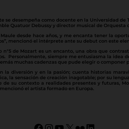
nte se desempeña como docente en la Universidad de 
amble Quatuor Debussy y director musical de Orquesta 
el Maule desde hace años, y me encanta tener la opor
”, mencionó el intérprete ante su debut con este elen
to n°5 de Mozart es un encanto, una obra que contra
os. Personalmente, siempre me entusiasma la idea de 
ne además muchas cadenzas que pude elegir o componer
la diversión y en la pasión; cuenta historias marav
a, la sensación de creación inagotable; por su lenguaj
e de su contexto a realidades presentes y futuras, Mo
 mencionó el artista formado en Europa.
Facebook
Instagram
YouTube
X
Flickr
LinkedIn