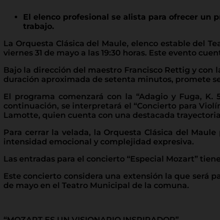
El elenco profesional se alista para ofrecer un 
trabajo.
La Orquesta Clásica del Maule, elenco estable del T
viernes 31 de mayo a las 19:30 horas. Este evento cuent
Bajo la dirección del maestro Francisco Rettig y con l
duración aproximada de setenta minutos, promete ser
El programa comenzará con la “Adagio y Fuga, K. 5
continuación, se interpretará el “Concierto para Viol
Lamotte, quien cuenta con una destacada trayectoria i
Para cerrar la velada, la Orquesta Clásica del Maule
intensidad emocional y complejidad expresiva.
Las entradas para el concierto “Especial Mozart” tienen
Este concierto considera una extensión la que será par
de mayo en el Teatro Municipal de la comuna.
“MOZART ES UN VISIONARIO INSPIRADOR”