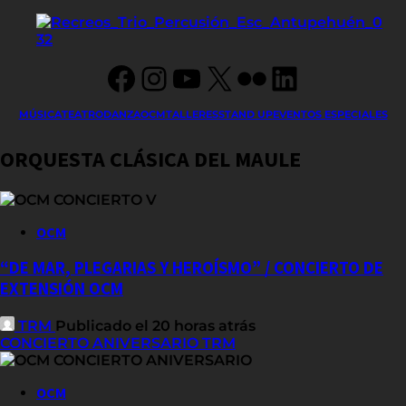
Facebook
Instagram
YouTube
X
Flickr
LinkedIn
MÚSICA
TEATRO
DANZA
OCM
TALLERES
STAND UP
EVENTOS ESPECIALES
ORQUESTA CLÁSICA DEL MAULE
OCM
“DE MAR, PLEGARIAS Y HEROÍSMO” / CONCIERTO DE
EXTENSIÓN OCM
TRM
Publicado el 20 horas atrás
CONCIERTO ANIVERSARIO TRM
OCM