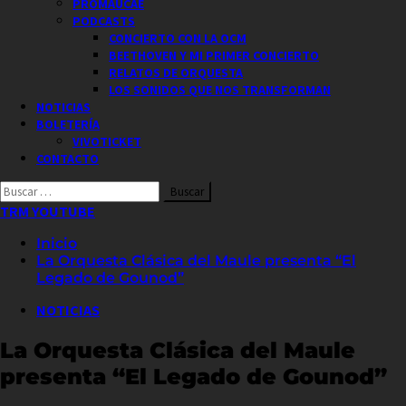
PROMAUCAE
PODCASTS
CONCIERTO CON LA OCM
BEETHOVEN Y MI PRIMER CONCIERTO
RELATOS DE ORQUESTA
LOS SONIDOS QUE NOS TRANSFORMAN
NOTICIAS
BOLETERÍA
VIVOTICKET
CONTACTO
Buscar
por:
TRM YOUTUBE
Inicio
La Orquesta Clásica del Maule presenta “El
Legado de Gounod”
NOTICIAS
La Orquesta Clásica del Maule
presenta “El Legado de Gounod”