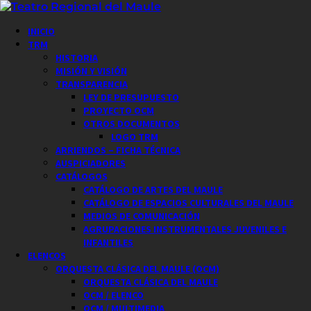
Saltar
al
Menú
INICIO
contenido
principal
TRM
HISTORIA
MISIÓN Y VISIÓN
TRANSPARENCIA
LEY DE PRESUPUESTO
PROYECTO OCM
OTROS DOCUMENTOS
LOGO TRM
ARRIENDOS – FICHA TÉCNICA
AUSPICIADORES
CATÁLOGOS
CATÁLOGO DE ARTES DEL MAULE
CATÁLOGO DE ESPACIOS CULTURALES DEL MAULE
MEDIOS DE COMUNICACIÓN
AGRUPACIONES INSTRUMENTALES JUVENILES E
INFANTILES
ELENCOS
ORQUESTA CLÁSICA DEL MAULE (OCM)
ORQUESTA CLÁSICA DEL MAULE
OCM / ELENCO
OCM / MULTIMEDIA