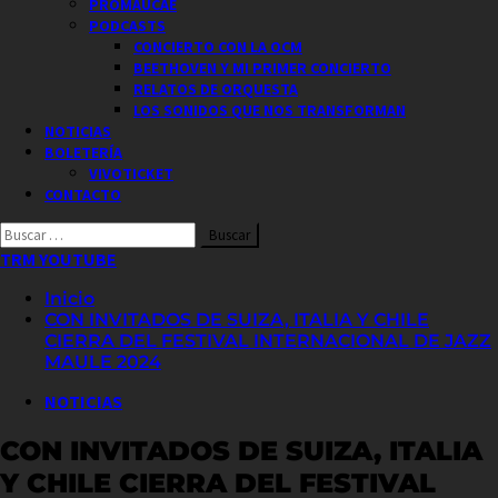
PROMAUCAE
PODCASTS
CONCIERTO CON LA OCM
BEETHOVEN Y MI PRIMER CONCIERTO
RELATOS DE ORQUESTA
LOS SONIDOS QUE NOS TRANSFORMAN
NOTICIAS
BOLETERÍA
VIVOTICKET
CONTACTO
Buscar
por:
TRM YOUTUBE
Inicio
CON INVITADOS DE SUIZA, ITALIA Y CHILE
CIERRA DEL FESTIVAL INTERNACIONAL DE JAZZ
MAULE 2024
NOTICIAS
CON INVITADOS DE SUIZA, ITALIA
Y CHILE CIERRA DEL FESTIVAL