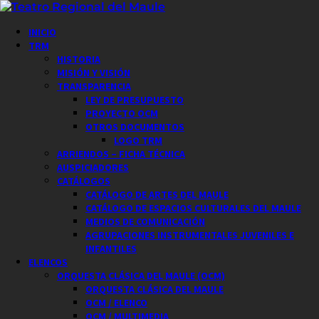
Saltar
al
Menú
INICIO
contenido
principal
TRM
HISTORIA
MISIÓN Y VISIÓN
TRANSPARENCIA
LEY DE PRESUPUESTO
PROYECTO OCM
OTROS DOCUMENTOS
LOGO TRM
ARRIENDOS – FICHA TÉCNICA
AUSPICIADORES
CATÁLOGOS
CATÁLOGO DE ARTES DEL MAULE
CATÁLOGO DE ESPACIOS CULTURALES DEL MAULE
MEDIOS DE COMUNICACIÓN
AGRUPACIONES INSTRUMENTALES JUVENILES E
INFANTILES
ELENCOS
ORQUESTA CLÁSICA DEL MAULE (OCM)
ORQUESTA CLÁSICA DEL MAULE
OCM / ELENCO
OCM / MULTIMEDIA