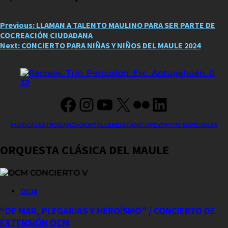
Post
Previous:
LLAMAN A TALENTO MAULINO PARA SER PARTE DE
COCREACIÓN CIUDADANA
navigation
Next:
CONCIERTO PARA NIÑAS Y NIÑOS DEL MAULE 2024
Facebook
Instagram
YouTube
X
Flickr
LinkedIn
MÚSICA
TEATRO
DANZA
OCM
TALLERES
STAND UP
EVENTOS ESPECIALES
ORQUESTA CLÁSICA DEL MAULE
OCM
“DE MAR, PLEGARIAS Y HEROÍSMO” / CONCIERTO DE
EXTENSIÓN OCM