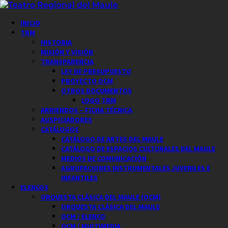
Saltar
al
Menú
INICIO
contenido
principal
TRM
HISTORIA
MISIÓN Y VISIÓN
TRANSPARENCIA
LEY DE PRESUPUESTO
PROYECTO OCM
OTROS DOCUMENTOS
LOGO TRM
ARRIENDOS – FICHA TÉCNICA
AUSPICIADORES
CATÁLOGOS
CATÁLOGO DE ARTES DEL MAULE
CATÁLOGO DE ESPACIOS CULTURALES DEL MAULE
MEDIOS DE COMUNICACIÓN
AGRUPACIONES INSTRUMENTALES JUVENILES E
INFANTILES
ELENCOS
ORQUESTA CLÁSICA DEL MAULE (OCM)
ORQUESTA CLÁSICA DEL MAULE
OCM / ELENCO
OCM / MULTIMEDIA