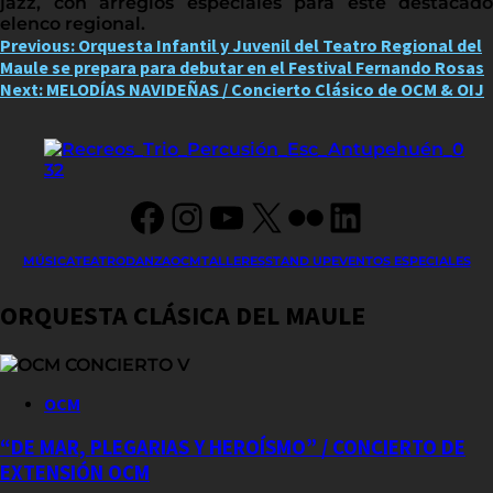
jazz, con arreglos especiales para este destacado
elenco regional.
Post
Previous:
Orquesta Infantil y Juvenil del Teatro Regional del
Maule se prepara para debutar en el Festival Fernando Rosas
navigation
Next:
MELODÍAS NAVIDEÑAS / Concierto Clásico de OCM & OIJ
Facebook
Instagram
YouTube
X
Flickr
LinkedIn
MÚSICA
TEATRO
DANZA
OCM
TALLERES
STAND UP
EVENTOS ESPECIALES
ORQUESTA CLÁSICA DEL MAULE
OCM
“DE MAR, PLEGARIAS Y HEROÍSMO” / CONCIERTO DE
EXTENSIÓN OCM