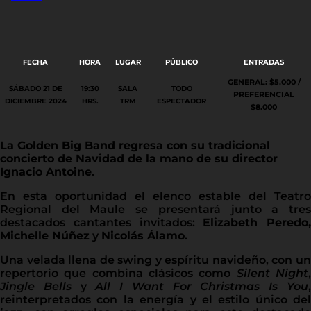
FECHA
HORA
LUGAR
PÚBLICO
ENTRADAS
GENERAL: $5.000 /
SÁBADO 21 DE
19:30
SALA
TODO
PREFERENCIAL
DICIEMBRE 2024
HRS.
TRM
ESPECTADOR
$8.000
La Golden Big Band regresa con su tradicional
concierto de Navidad de la mano de su director
Ignacio Antoine.
En esta oportunidad el elenco estable del Teatro
Regional del Maule se presentará junto a tres
destacados cantantes invitados:
Elizabeth Peredo,
Michelle Núñez
y
Nicolás Álamo
.
Una velada llena de swing y espíritu navideño, con un
repertorio que combina clásicos como
Silent Night
Jingle Bells
y
All I Want For Christmas Is You
reinterpretados con la energía y el estilo único del