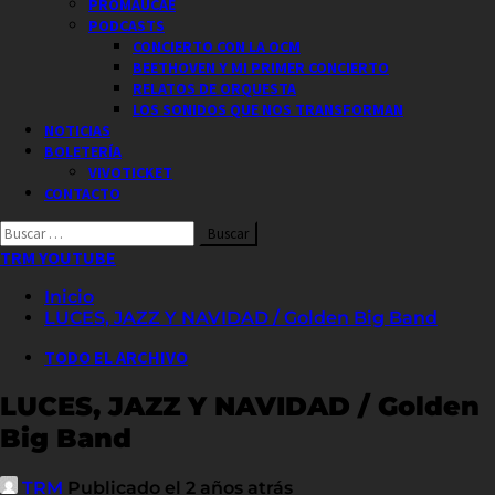
PROMAUCAE
PODCASTS
CONCIERTO CON LA OCM
BEETHOVEN Y MI PRIMER CONCIERTO
RELATOS DE ORQUESTA
LOS SONIDOS QUE NOS TRANSFORMAN
NOTICIAS
BOLETERÍA
VIVOTICKET
CONTACTO
Buscar
por:
TRM YOUTUBE
Inicio
LUCES, JAZZ Y NAVIDAD / Golden Big Band
TODO EL ARCHIVO
LUCES, JAZZ Y NAVIDAD / Golden
Big Band
TRM
Publicado el 2 años atrás