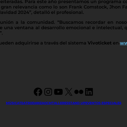
 reiteradas. Para este año presentamos un programa
gran relevancia como lo son Frank Comstock, Jhon Fa
avidad 2024”, detalló el profesional.
unión a la comunidad. “Buscamos recordar en nosot
e una ventana al desarrollo emocional e intelectual,
”.
ueden adquirirse a través del sistema
Vivoticket
en
www
Facebook
Instagram
YouTube
X
Flickr
LinkedIn
MÚSICA
TEATRO
DANZA
OCM
TALLERES
STAND UP
EVENTOS ESPECIALES