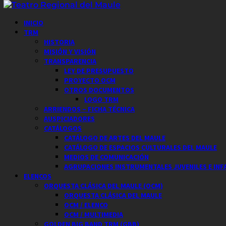
Saltar
al
Menú
INICIO
contenido
principal
TRM
HISTORIA
MISIÓN Y VISIÓN
TRANSPARENCIA
LEY DE PRESUPUESTO
PROYECTO OCM
OTROS DOCUMENTOS
LOGO TRM
ARRIENDOS – FICHA TÉCNICA
AUSPICIADORES
CATÁLOGOS
CATÁLOGO DE ARTES DEL MAULE
CATÁLOGO DE ESPACIOS CULTURALES DEL MAULE
MEDIOS DE COMUNICACIÓN
AGRUPACIONES INSTRUMENTALES JUVENILES E INF
ELENCOS
ORQUESTA CLÁSICA DEL MAULE (OCM)
ORQUESTA CLÁSICA DEL MAULE
OCM / ELENCO
OCM / MULTIMEDIA
GOLDEN BIG BAND TRM (GBB)