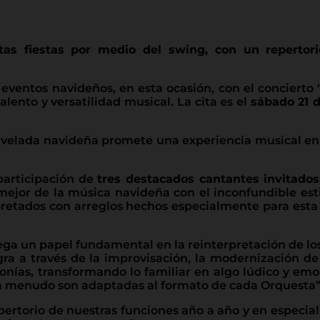
stas fiestas por medio del swing, con un repertor
eventos navideños, en esta ocasión, con el concierto
lento y versatilidad musical. La cita es el
sábado 21 d
l velada navideña promete una experiencia musical en la
participación de
tres destacados cantantes invitados
mejor de la música navideña con el inconfundible est
retados con arreglos hechos especialmente para esta
 juega un papel fundamental en la reinterpretación de l
gra a través de la improvisación, la modernización de
onías, transformando lo familiar en algo lúdico y emo
 a menudo son adaptadas al formato de cada Orquesta”
epertorio de nuestras funciones año a año y en especi