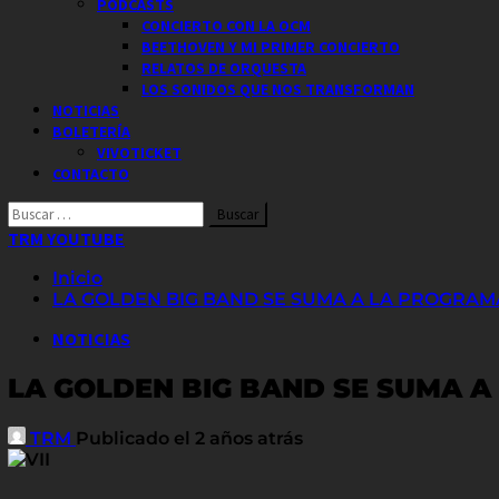
PODCASTS
CONCIERTO CON LA OCM
BEETHOVEN Y MI PRIMER CONCIERTO
RELATOS DE ORQUESTA
LOS SONIDOS QUE NOS TRANSFORMAN
NOTICIAS
BOLETERÍA
VIVOTICKET
CONTACTO
Buscar
por:
TRM YOUTUBE
Inicio
LA GOLDEN BIG BAND SE SUMA A LA PROGRAM
NOTICIAS
LA GOLDEN BIG BAND SE SUMA 
TRM
Publicado el 2 años atrás