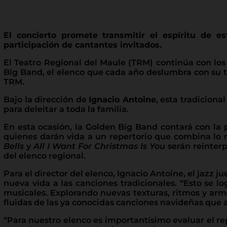
El concierto promete transmitir el espíritu de e
participación de cantantes invitados.
El Teatro Regional del Maule (TRM) continúa con los 
Big Band, el elenco que cada año deslumbra con su ta
TRM.
Bajo la dirección de
Ignacio Antoine
, esta tradiciona
para deleitar a toda la familia.
En esta ocasión, la Golden Big Band contará con la 
quienes darán vida a un repertorio que combina lo 
Bells
y
All I Want For Christmas Is You
serán reinterp
del elenco regional.
Para el director del elenco, Ignacio Antoine, el jazz
nueva vida a las canciones tradicionales. “Esto se lo
musicales. Explorando nuevas texturas, ritmos y arm
fluidas de las ya conocidas canciones navideñas que
“Para nuestro elenco es importantísimo evaluar el r