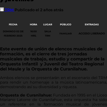
TRM
Publicado el 2 años atrás
FECHA
HORA
LUGAR
PÚBLICO
ENTRADAS
DOMINGO 02 DE
16:00
SALA
ACCESO LIBERADO
FAMILIAR
FEBRERO 2025
HRS.
TRM
Este evento de unión de elencos musicales de
formación, es el cierre de tres jornadas
musicales de trabajo, estudio y compartir de la
Orquesta Infantil y Juvenil del Teatro Regional
del Maule y la Orquesta de Curanilahue.
Ambos elencos se presentarán en el escenario del TRM
para rendir un homenaje a la música latinoamericana,
demostrando así su diversidad y riqueza.
Orquesta de Curanilahue:
Fundada en 1995 en el Liceo
Mariano Latorre de Curanilahue, esta orquesta ha sido
un referente en la formación musical de jóvenes