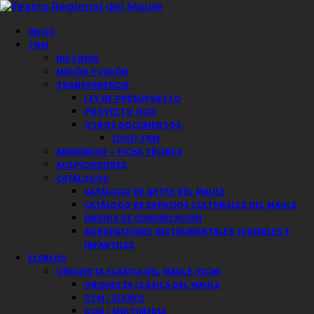
Saltar
al
Menú
INICIO
contenido
principal
TRM
HISTORIA
MISIÓN Y VISIÓN
TRANSPARENCIA
LEY DE PRESUPUESTO
PROYECTO OCM
OTROS DOCUMENTOS
LOGO TRM
ARRIENDOS – FICHA TÉCNICA
AUSPICIADORES
CATÁLOGOS
CATÁLOGO DE ARTES DEL MAULE
CATÁLOGO DE ESPACIOS CULTURALES DEL MAULE
MEDIOS DE COMUNICACIÓN
AGRUPACIONES INSTRUMENTALES JUVENILES E
INFANTILES
ELENCOS
ORQUESTA CLÁSICA DEL MAULE (OCM)
ORQUESTA CLÁSICA DEL MAULE
OCM / ELENCO
OCM / MULTIMEDIA