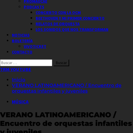
PROMAUCAE
PODCASTS
CONCIERTO CON LA OCM
BEETHOVEN Y MI PRIMER CONCIERTO
RELATOS DE ORQUESTA
LOS SONIDOS QUE NOS TRANSFORMAN
NOTICIAS
BOLETERÍA
VIVOTICKET
CONTACTO
Buscar
por:
TRM YOUTUBE
Inicio
VERANO LATINOAMERICANO / Encuentro de
orquestas infantiles y juveniles
MÚSICA
VERANO LATINOAMERICANO /
Encuentro de orquestas infantiles
y juveniles