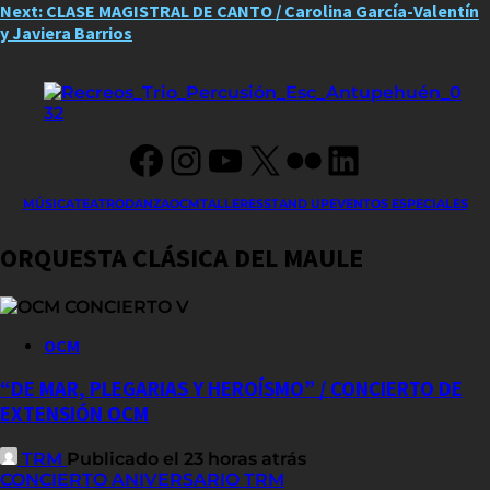
Next:
CLASE MAGISTRAL DE CANTO / Carolina García-Valentín
navigation
y Javiera Barrios
Facebook
Instagram
YouTube
X
Flickr
LinkedIn
MÚSICA
TEATRO
DANZA
OCM
TALLERES
STAND UP
EVENTOS ESPECIALES
ORQUESTA CLÁSICA DEL MAULE
OCM
“DE MAR, PLEGARIAS Y HEROÍSMO” / CONCIERTO DE
EXTENSIÓN OCM
TRM
Publicado el 23 horas atrás
CONCIERTO ANIVERSARIO TRM