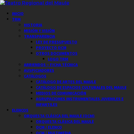
Saltar
al
Menú
INICIO
contenido
principal
TRM
HISTORIA
MISIÓN Y VISIÓN
TRANSPARENCIA
LEY DE PRESUPUESTO
PROYECTO OCM
OTROS DOCUMENTOS
LOGO TRM
ARRIENDOS – FICHA TÉCNICA
AUSPICIADORES
CATÁLOGOS
CATÁLOGO DE ARTES DEL MAULE
CATÁLOGO DE ESPACIOS CULTURALES DEL MAULE
MEDIOS DE COMUNICACIÓN
AGRUPACIONES INSTRUMENTALES JUVENILES E
INFANTILES
ELENCOS
ORQUESTA CLÁSICA DEL MAULE (OCM)
ORQUESTA CLÁSICA DEL MAULE
OCM / ELENCO
OCM / MULTIMEDIA