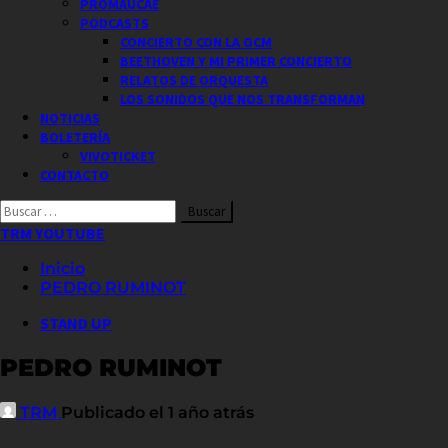
PROMAUCAE
PODCASTS
CONCIERTO CON LA OCM
BEETHOVEN Y MI PRIMER CONCIERTO
RELATOS DE ORQUESTA
LOS SONIDOS QUE NOS TRANSFORMAN
NOTICIAS
BOLETERÍA
VIVOTICKET
CONTACTO
Buscar
por:
TRM YOUTUBE
Inicio
PEDRO RUMINOT
STAND UP
PEDRO RUMINOT
TRM
Publicado el 1 año atrás