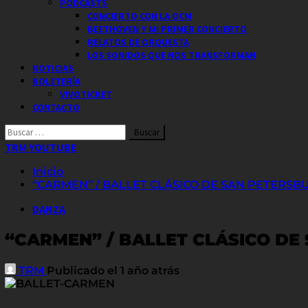
PODCASTS
CONCIERTO CON LA OCM
BEETHOVEN Y MI PRIMER CONCIERTO
RELATOS DE ORQUESTA
LOS SONIDOS QUE NOS TRANSFORMAN
NOTICIAS
BOLETERÍA
VIVOTICKET
CONTACTO
Buscar
por:
TRM YOUTUBE
Inicio
“CARMEN” / BALLET CLÁSICO DE SAN PETERSB
DANZA
“CARMEN” / BALLET CLÁSICO DE
TRM
Publicado el 1 año atrás