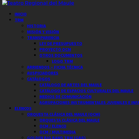
Saltar
al
Menú
INICIO
contenido
principal
TRM
HISTORIA
MISIÓN Y VISIÓN
TRANSPARENCIA
LEY DE PRESUPUESTO
PROYECTO OCM
OTROS DOCUMENTOS
LOGO TRM
ARRIENDOS – FICHA TÉCNICA
AUSPICIADORES
CATÁLOGOS
CATÁLOGO DE ARTES DEL MAULE
CATÁLOGO DE ESPACIOS CULTURALES DEL MAULE
MEDIOS DE COMUNICACIÓN
AGRUPACIONES INSTRUMENTALES JUVENILES E INF
ELENCOS
ORQUESTA CLÁSICA DEL MAULE (OCM)
ORQUESTA CLÁSICA DEL MAULE
OCM / ELENCO
OCM / MULTIMEDIA
GOLDEN BIG BAND TRM (GBB)