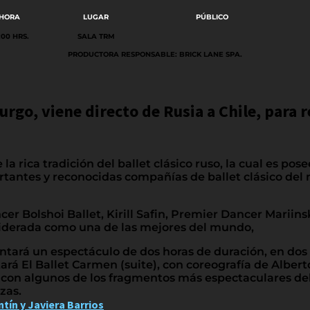
HORA
LUGAR
PÚBLICO
:00 HRS.
SALA TRM
PRODUCTORA RESPONSABLE: BRICK LANE SPA.
urgo, viene directo de Rusia a Chile, para r
a rica tradición del ballet clásico ruso, la cual es pos
rtantes y reconocidas compañías de ballet clásico del m
r Bolshoi Ballet, Kirill Safin, Premier Dancer Mariinsk
siderada como una de las mejores del mundo,
ntará un espectáculo de dos horas de duración, en dos
tará El Ballet Carmen (suite), con coreografía de Alber
on algunos de los fragmentos más espectaculares del ba
zas.
ín y Javiera Barrios