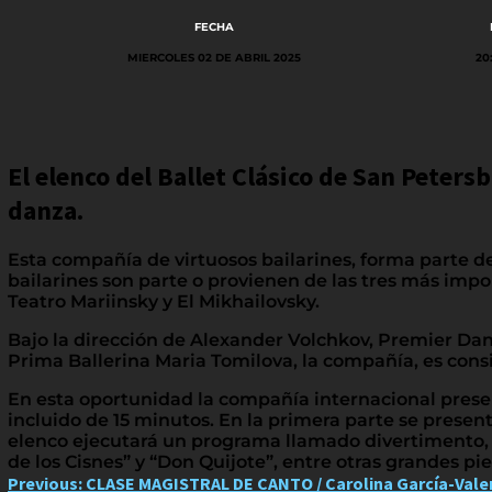
FECHA
MIERCOLES 02 DE ABRIL 2025
20
El elenco del Ballet Clásico de San Petersb
danza.
Esta compañía de virtuosos bailarines, forma parte de l
bailarines son parte o provienen de las tres más impo
Teatro Mariinsky y El Mikhailovsky.
Bajo la dirección de Alexander Volchkov, Premier Dance
Prima Ballerina Maria Tomilova, la compañía, es con
En esta oportunidad la compañía internacional prese
incluido de 15 minutos. En la primera parte se presen
elenco ejecutará un programa llamado divertimento, c
de los Cisnes” y “Don Quijote”, entre otras grandes pie
Post
Previous:
CLASE MAGISTRAL DE CANTO / Carolina García-Valent