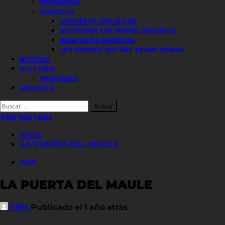
PROMAUCAE
PODCASTS
CONCIERTO CON LA OCM
BEETHOVEN Y MI PRIMER CONCIERTO
RELATOS DE ORQUESTA
LOS SONIDOS QUE NOS TRANSFORMAN
NOTICIAS
BOLETERÍA
VIVOTICKET
CONTACTO
Buscar
por:
TRM YOUTUBE
Inicio
LA PUERTA DEL MAULE
OCM
LA PUERTA DEL MAULE
TRM
Publicado el 1 año atrás