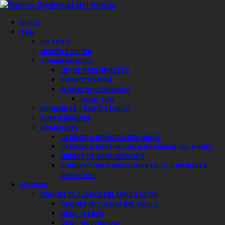
Saltar
al
Menú
INICIO
contenido
principal
TRM
HISTORIA
MISIÓN Y VISIÓN
TRANSPARENCIA
LEY DE PRESUPUESTO
PROYECTO OCM
OTROS DOCUMENTOS
LOGO TRM
ARRIENDOS – FICHA TÉCNICA
AUSPICIADORES
CATÁLOGOS
CATÁLOGO DE ARTES DEL MAULE
CATÁLOGO DE ESPACIOS CULTURALES DEL MAULE
MEDIOS DE COMUNICACIÓN
AGRUPACIONES INSTRUMENTALES JUVENILES E
INFANTILES
ELENCOS
ORQUESTA CLÁSICA DEL MAULE (OCM)
ORQUESTA CLÁSICA DEL MAULE
OCM / ELENCO
OCM / MULTIMEDIA