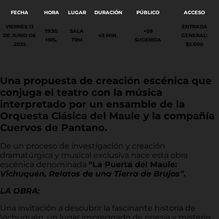
FECHA
HORA
LUGAR
DURACIÓN
PÚBLICO
ACCESO
VIERNES 13
ENTRADA
19:30
SALA
+08
DE JUNIO DE
45 MIN.
GENERAL:
HRS.
TRM
SUGERIDA
2025
$3.000
Una propuesta de creación escénica que
conjuga el teatro con la música
interpretado por un ensamble de la
Orquesta Clásica del Maule y la compañía
Cuervos de Pantano.
De un proceso de investigación y creación
dramatúrgica y musical exclusiva nace esta obra
escénica denominada
“La Puerta del Maule:
Vichuquén, Relatos de una Tierra de Brujos”.
LA OBRA:
Una invitación a descubrir la fascinante historia de
Vichuquén, un lugar impregnado de poesía y misterio,