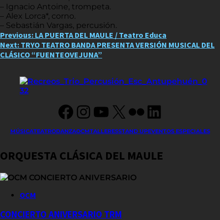
– Ignacio Antoine, trompeta.
– Alex Lorca*, corno.
– Sebastián Vargas, percusión.
Post
Previous:
LA PUERTA DEL MAULE / Teatro Educa
Next:
TRYO TEATRO BANDA PRESENTA VERSIÓN MUSICAL DEL
navigation
CLÁSICO “FUENTEOVEJUNA”
Facebook
Instagram
YouTube
X
Flickr
LinkedIn
MÚSICA
TEATRO
DANZA
OCM
TALLERES
STAND UP
EVENTOS ESPECIALES
ORQUESTA CLÁSICA DEL MAULE
OCM
CONCIERTO ANIVERSARIO TRM