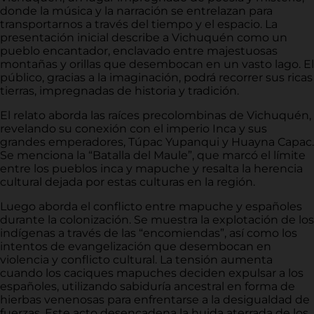
donde la música y la narración se entrelazan para
transportarnos a través del tiempo y el espacio. La
presentación inicial describe a Vichuquén como un
pueblo encantador, enclavado entre majestuosas
montañas y orillas que desembocan en un vasto lago. El
público, gracias a la imaginación, podrá recorrer sus ricas
tierras, impregnadas de historia y tradición.
El relato aborda las raíces precolombinas de Vichuquén,
revelando su conexión con el imperio Inca y sus
grandes emperadores, Túpac Yupanqui y Huayna Capac.
Se menciona la “Batalla del Maule”, que marcó el límite
entre los pueblos inca y mapuche y resalta la herencia
cultural dejada por estas culturas en la región.
Luego aborda el conflicto entre mapuche y españoles
durante la colonización. Se muestra la explotación de los
indígenas a través de las “encomiendas”, así como los
intentos de evangelización que desembocan en
violencia y conflicto cultural. La tensión aumenta
cuando los caciques mapuches deciden expulsar a los
españoles, utilizando sabiduría ancestral en forma de
hierbas venenosas para enfrentarse a la desigualdad de
fuerzas. Este acto desencadena la huida aterrada de los