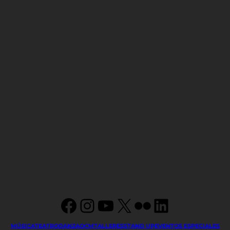
Facebook
Instagram
YouTube
X
Flickr
LinkedIn
MÚSICA
TEATRO
DANZA
OCM
TALLERES
STAND UP
EVENTOS ESPECIALES