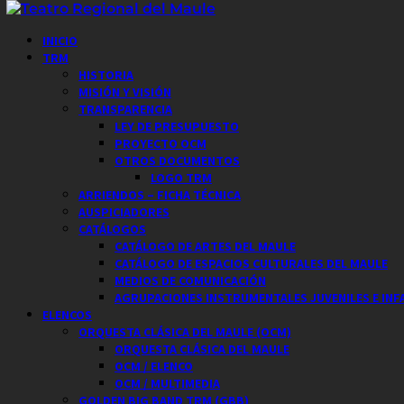
Saltar
al
Menú
INICIO
contenido
principal
TRM
HISTORIA
MISIÓN Y VISIÓN
TRANSPARENCIA
LEY DE PRESUPUESTO
PROYECTO OCM
OTROS DOCUMENTOS
LOGO TRM
ARRIENDOS – FICHA TÉCNICA
AUSPICIADORES
CATÁLOGOS
CATÁLOGO DE ARTES DEL MAULE
CATÁLOGO DE ESPACIOS CULTURALES DEL MAULE
MEDIOS DE COMUNICACIÓN
AGRUPACIONES INSTRUMENTALES JUVENILES E INF
ELENCOS
ORQUESTA CLÁSICA DEL MAULE (OCM)
ORQUESTA CLÁSICA DEL MAULE
OCM / ELENCO
OCM / MULTIMEDIA
GOLDEN BIG BAND TRM (GBB)